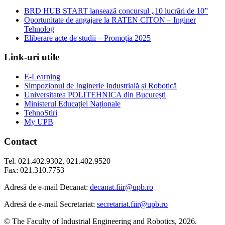
BRD HUB START lansează concursul „10 lucrări de 10”
Oportunitate de angajare la RATEN CITON – Inginer
Tehnolog
Eliberare acte de studii – Promoția 2025
Link-uri utile
E-Learning
Simpozionul de Inginerie Industrială și Robotică
Universitatea POLITEHNICA din București
Ministerul Educației Naționale
TehnoStiri
My UPB
Contact
Tel. 021.402.9302, 021.402.9520
Fax: 021.310.7753
Adresă de e-mail Decanat:
decanat.fiir@upb.ro
Adresă de e-mail Secretariat:
secretariat.fiir@upb.ro
© The Faculty of Industrial Engineering and Robotics, 2026.