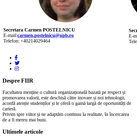
Secretara Carmen POSTELNICU
Sec
E-mail:
carmen.postelnicu@upb.ro
E-ma
Telefon: +40214029464
Tel
Despre FIIR
Facultatea menține o cultură organizațională bazată pe respect și
promovarea valorii, este deschisă către inovare și noi tehnologii,
acordă atenție studenților și le oferă o gamă largă de oportunități de
carieră.
Privim spre viitor și ne adaptăm continuu la realitate, în încercarea
de a fi mereu mai buni.
Ultimele articole