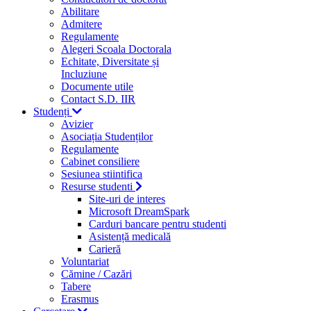
Abilitare
Admitere
Regulamente
Alegeri Scoala Doctorala
Echitate, Diversitate și
Incluziune
Documente utile
Contact S.D. IIR
Studenți
Avizier
Asociația Studenților
Regulamente
Cabinet consiliere
Sesiunea stiintifica
Resurse studenti
Site-uri de interes
Microsoft DreamSpark
Carduri bancare pentru studenti
Asistență medicală
Carieră
Voluntariat
Cămine / Cazări
Tabere
Erasmus