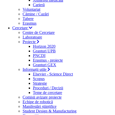
Asistență medicală
Carieră
Voluntariat
Cămine / Cazări
Tabere
Erasmus
Cercetare
Centre de Cercetare
Laboratoare
Proiecte
Horizon 2020
Granturi UPB
PNCDI
Erasmus - proiecte
Granturi GEX
Informații utile
Elsevier - Science Direct
Scopus
Strategie
Proceduri / Decizii
Teme de cercetare
Comisii avizare proiecte
Echipe de robotică
Manifestări științifice
Student Design & Manufacturing