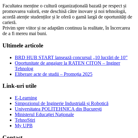
Facultatea menține o cultură organizațională bazată pe respect și
promovarea valorii, este deschisă către inovare și noi tehnologii,
acordă atenție studenților și le oferă o gamă largă de oportunități de
carieră.
Privim spre viitor și ne adaptăm continuu la realitate, în încercarea
de a fi mereu mai buni.
Ultimele articole
BRD HUB START lansează concursul „10 lucrări de 10”
Oportunitate de angajare la RATEN CITON – Inginer
Tehnolog
Eliberare acte de studii – Promoția 2025
Link-uri utile
E-Learning
Simpozionul de Inginerie Industrială și Robotică
Universitatea POLITEHNICA din București
Ministerul Educației Naționale
TehnoStiri
My UPB
Contact