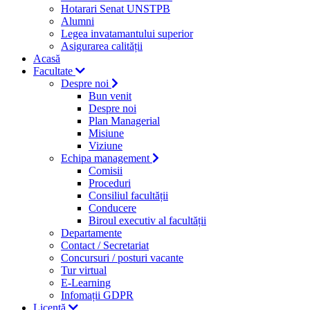
Hotarari Senat UNSTPB
Alumni
Legea invatamantului superior
Asigurarea calității
Acasă
Facultate
Despre noi
Bun venit
Despre noi
Plan Managerial
Misiune
Viziune
Echipa management
Comisii
Proceduri
Consiliul facultății
Conducere
Biroul executiv al facultății
Departamente
Contact / Secretariat
Concursuri / posturi vacante
Tur virtual
E-Learning
Infomații GDPR
Licență