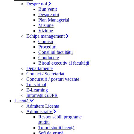
Despre noi
Bun venit
Despre noi
Plan Managerial
Misiune
Viziune
Echipa management
Comisii
Proceduri
Consiliul facultății
Conducere
Biroul executiv al facultății
Departamente
Contact / Secretariat
Concursuri / posturi vacante
Tur virtual
E-Learning
Infomații GDPR
Licență
Admitere Licenta
Administrativ
Responsabili programe
studiu
Tutori studii licență
Şefi de grupă