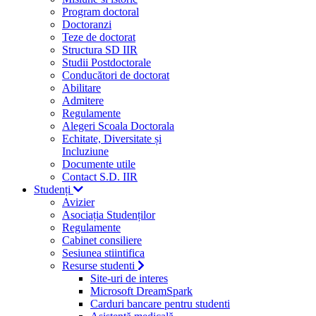
Program doctoral
Doctoranzi
Teze de doctorat
Structura SD IIR
Studii Postdoctorale
Conducători de doctorat
Abilitare
Admitere
Regulamente
Alegeri Scoala Doctorala
Echitate, Diversitate și
Incluziune
Documente utile
Contact S.D. IIR
Studenți
Avizier
Asociația Studenților
Regulamente
Cabinet consiliere
Sesiunea stiintifica
Resurse studenti
Site-uri de interes
Microsoft DreamSpark
Carduri bancare pentru studenti