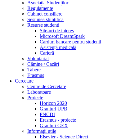
Asociația Studenților
Regulamente
Cabinet consiliere
Sesiunea stiintifica
Resurse studenti
Site-uri de interes
Microsoft DreamSpark
Carduri bancare pentru studenti
Asistență medicală
Carieră
Voluntariat
Cămine / Cazări
Tabere
Erasmus
Cercetare
Centre de Cercetare
Laboratoare
Proiecte
Horizon 2020
Granturi UPB
PNCDI
Erasmus - proiecte
Granturi GEX
Informații utile
Elsevier - Science Direct