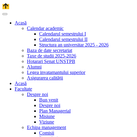
Acasă
Calendar academic
Calendarul semestrului I
Calendarul semestrului II
Structura an universitar 2025 - 2026
Baza de date secretariat
Taxe de studii 2025-2026
Hotarari Senat UNSTPB
Alumni
Legea invatamantului superior
Asigurarea calității
Acasă
Facultate
Despre noi
Bun venit
Despre noi
Plan Managerial
Misiune
Viziune
Echipa management
Comisii