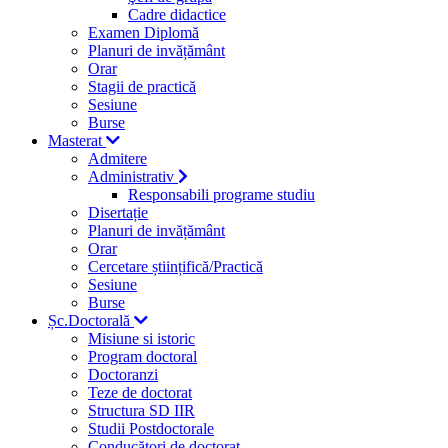
Cadre didactice
Examen Diplomă
Planuri de invățământ
Orar
Stagii de practică
Sesiune
Burse
Masterat
Admitere
Administrativ
Responsabili programe studiu
Disertație
Planuri de invățământ
Orar
Cercetare științifică/Practică
Sesiune
Burse
Șc.Doctorală
Misiune si istoric
Program doctoral
Doctoranzi
Teze de doctorat
Structura SD IIR
Studii Postdoctorale
Conducători de doctorat