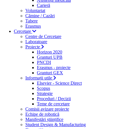
Asistență medicală
Carieră
Voluntariat
Cămine / Cazări
Tabere
Erasmus
Cercetare
Centre de Cercetare
Laboratoare
Proiecte
Horizon 2020
Granturi UPB
PNCDI
Erasmus - proiecte
Granturi GEX
Informații utile
Elsevier - Science Direct
Scopus
Strategie
Proceduri / Decizii
Teme de cercetare
Comisii avizare proiecte
Echipe de robotică
Manifestări științifice
Student Design & Manufacturing