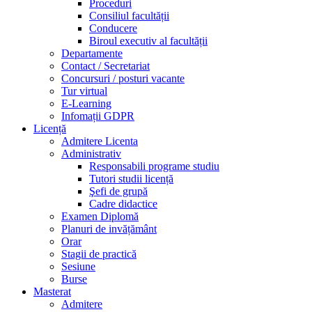
Proceduri
Consiliul facultății
Conducere
Biroul executiv al facultății
Departamente
Contact / Secretariat
Concursuri / posturi vacante
Tur virtual
E-Learning
Infomații GDPR
Licență
Admitere Licenta
Administrativ
Responsabili programe studiu
Tutori studii licență
Şefi de grupă
Cadre didactice
Examen Diplomă
Planuri de invățământ
Orar
Stagii de practică
Sesiune
Burse
Masterat
Admitere