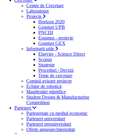
Cercetare
Centre de Cercetare
Laboratoare
Proiecte
Horizon 2020
Granturi UPB
PNCDI
Erasmus - proiecte
Granturi GEX
Informații utile
Elsevier - Science Direct
Scopus
Strategie
Proceduri / Decizii
Teme de cercetare
Comisii avizare proiecte
Echipe de robotică
Manifestări științifice
Student Design & Manufacturing
Competition
Parteneri
Parteneriate cu mediul economic
Parteneri universitari
Parteneri preuniversitari
Oferte angajare/internship