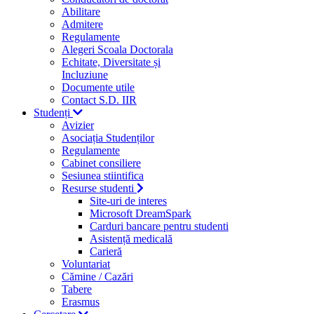
Abilitare
Admitere
Regulamente
Alegeri Scoala Doctorala
Echitate, Diversitate și
Incluziune
Documente utile
Contact S.D. IIR
Studenți
Avizier
Asociația Studenților
Regulamente
Cabinet consiliere
Sesiunea stiintifica
Resurse studenti
Site-uri de interes
Microsoft DreamSpark
Carduri bancare pentru studenti
Asistență medicală
Carieră
Voluntariat
Cămine / Cazări
Tabere
Erasmus