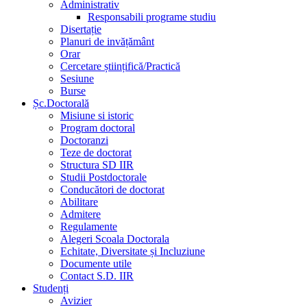
Administrativ
Responsabili programe studiu
Disertație
Planuri de invățământ
Orar
Cercetare științifică/Practică
Sesiune
Burse
Șc.Doctorală
Misiune si istoric
Program doctoral
Doctoranzi
Teze de doctorat
Structura SD IIR
Studii Postdoctorale
Conducători de doctorat
Abilitare
Admitere
Regulamente
Alegeri Scoala Doctorala
Echitate, Diversitate și Incluziune
Documente utile
Contact S.D. IIR
Studenți
Avizier