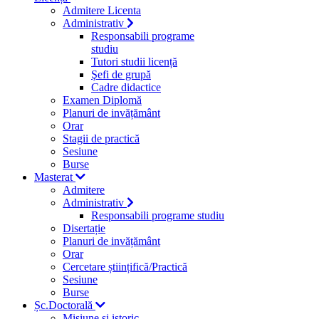
Admitere Licenta
Administrativ
Responsabili programe
studiu
Tutori studii licență
Şefi de grupă
Cadre didactice
Examen Diplomă
Planuri de invățământ
Orar
Stagii de practică
Sesiune
Burse
Masterat
Admitere
Administrativ
Responsabili programe studiu
Disertație
Planuri de invățământ
Orar
Cercetare științifică/Practică
Sesiune
Burse
Șc.Doctorală
Misiune si istoric