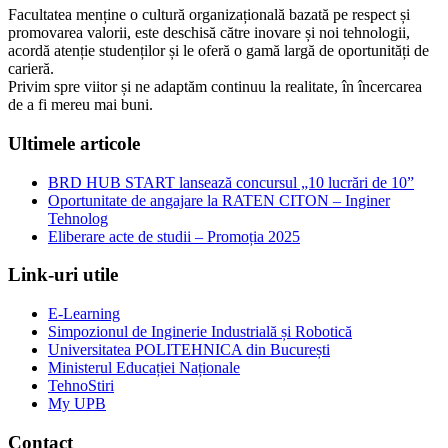
Facultatea menține o cultură organizațională bazată pe respect și
promovarea valorii, este deschisă către inovare și noi tehnologii,
acordă atenție studenților și le oferă o gamă largă de oportunități de
carieră.
Privim spre viitor și ne adaptăm continuu la realitate, în încercarea
de a fi mereu mai buni.
Ultimele articole
BRD HUB START lansează concursul „10 lucrări de 10”
Oportunitate de angajare la RATEN CITON – Inginer
Tehnolog
Eliberare acte de studii – Promoția 2025
Link-uri utile
E-Learning
Simpozionul de Inginerie Industrială și Robotică
Universitatea POLITEHNICA din București
Ministerul Educației Naționale
TehnoStiri
My UPB
Contact