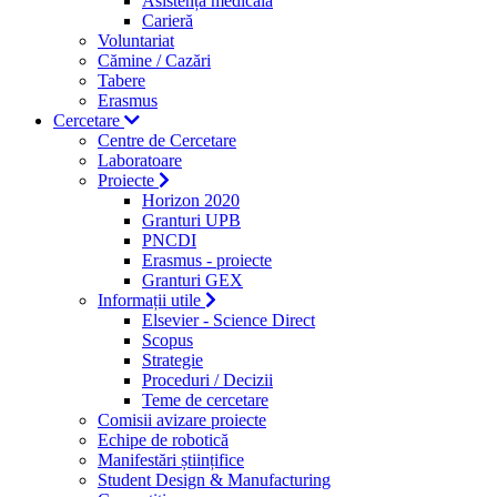
Asistență medicală
Carieră
Voluntariat
Cămine / Cazări
Tabere
Erasmus
Cercetare
Centre de Cercetare
Laboratoare
Proiecte
Horizon 2020
Granturi UPB
PNCDI
Erasmus - proiecte
Granturi GEX
Informații utile
Elsevier - Science Direct
Scopus
Strategie
Proceduri / Decizii
Teme de cercetare
Comisii avizare proiecte
Echipe de robotică
Manifestări științifice
Student Design & Manufacturing