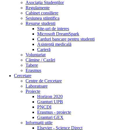
Asociația Studenților
Regulamente
Cabinet consiliere
Sesiunea stiintifica
Resurse studenti
Site-uri de interes
Microsoft DreamSpark
Carduri bancare pentru studenti
Asistență medicală
Carieră
Voluntariat
Cămine / Cazări
Tabere
Erasmus
Cercetare
Centre de Cercetare
Laboratoare
Proiecte
Horizon 2020
Granturi UPB
PNCDI
Erasmus - proiecte
Granturi GEX
Informații utile
Elsevier - Science Direct