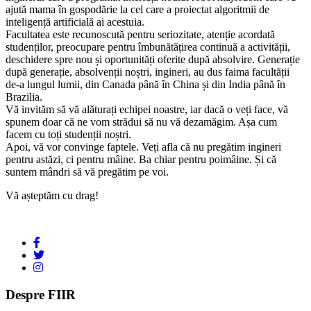
ajută mama în gospodărie la cel care a proiectat algoritmii de
inteligență artificială ai acestuia.
Facultatea este recunoscută pentru seriozitate, atenție acordată
studenților, preocupare pentru îmbunătățirea continuă a activității,
deschidere spre nou și oportunități oferite după absolvire. Generație
după generație, absolvenții noștri, ingineri, au dus faima facultății
de-a lungul lumii, din Canada până în China și din India până în
Brazilia.
Vă invităm să vă alăturați echipei noastre, iar dacă o veți face, vă
spunem doar că ne vom strădui să nu vă dezamăgim. Așa cum
facem cu toți studenții noștri.
Apoi, vă vor convinge faptele. Veți afla că nu pregătim ingineri
pentru astăzi, ci pentru mâine. Ba chiar pentru poimâine. Și că
suntem mândri să vă pregătim pe voi.
Vă așteptăm cu drag!
Despre FIIR