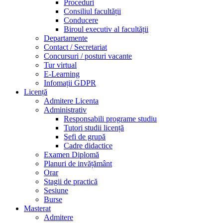
Proceduri
Consiliul facultății
Conducere
Biroul executiv al facultății
Departamente
Contact / Secretariat
Concursuri / posturi vacante
Tur virtual
E-Learning
Infomații GDPR
Licență
Admitere Licenta
Administrativ
Responsabili programe studiu
Tutori studii licență
Şefi de grupă
Cadre didactice
Examen Diplomă
Planuri de invățământ
Orar
Stagii de practică
Sesiune
Burse
Masterat
Admitere