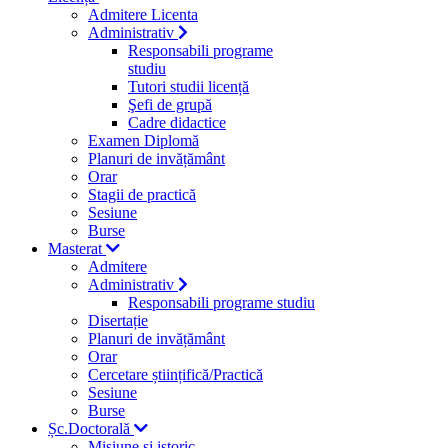
Admitere Licenta
Administrativ
Responsabili programe
studiu
Tutori studii licență
Şefi de grupă
Cadre didactice
Examen Diplomă
Planuri de invățământ
Orar
Stagii de practică
Sesiune
Burse
Masterat
Admitere
Administrativ
Responsabili programe studiu
Disertație
Planuri de invățământ
Orar
Cercetare științifică/Practică
Sesiune
Burse
Șc.Doctorală
Misiune si istoric