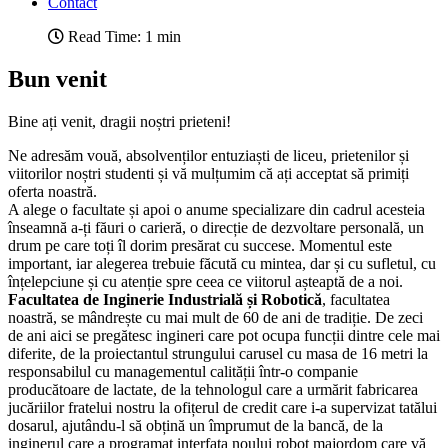
Contact
Read Time: 1 min
Bun venit
Bine ați venit, dragii noștri prieteni!
Ne adresăm vouă, absolvenților entuziaști de liceu, prietenilor și
viitorilor noștri studenti și vă mulțumim că ați acceptat să primiți
oferta noastră.
A alege o facultate și apoi o anume specializare din cadrul acesteia
înseamnă a-ți făuri o carieră, o direcție de dezvoltare personală, un
drum pe care toți îl dorim presărat cu succese. Momentul este
important, iar alegerea trebuie făcută cu mintea, dar și cu sufletul, cu
înțelepciune și cu atenție spre ceea ce viitorul așteaptă de a noi.
Facultatea de Inginerie Industrială și Robotică
, facultatea
noastră, se mândrește cu mai mult de 60 de ani de tradiție. De zeci
de ani aici se pregătesc ingineri care pot ocupa funcții dintre cele mai
diferite, de la proiectantul strungului carusel cu masa de 16 metri la
responsabilul cu managementul calității într-o companie
producătoare de lactate, de la tehnologul care a urmărit fabricarea
jucăriilor fratelui nostru la ofițerul de credit care i-a supervizat tatălui
dosarul, ajutându-l să obțină un împrumut de la bancă, de la
inginerul care a programat interfața noului robot majordom care vă