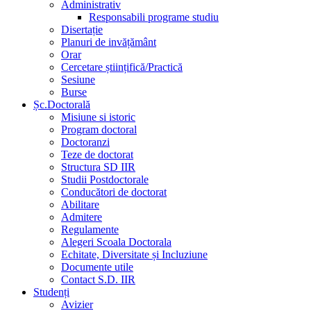
Administrativ
Responsabili programe studiu
Disertație
Planuri de invățământ
Orar
Cercetare științifică/Practică
Sesiune
Burse
Șc.Doctorală
Misiune si istoric
Program doctoral
Doctoranzi
Teze de doctorat
Structura SD IIR
Studii Postdoctorale
Conducători de doctorat
Abilitare
Admitere
Regulamente
Alegeri Scoala Doctorala
Echitate, Diversitate și Incluziune
Documente utile
Contact S.D. IIR
Studenți
Avizier