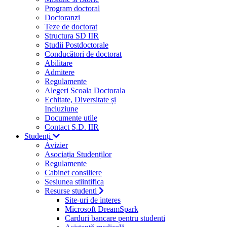
Program doctoral
Doctoranzi
Teze de doctorat
Structura SD IIR
Studii Postdoctorale
Conducători de doctorat
Abilitare
Admitere
Regulamente
Alegeri Scoala Doctorala
Echitate, Diversitate și
Incluziune
Documente utile
Contact S.D. IIR
Studenți
Avizier
Asociația Studenților
Regulamente
Cabinet consiliere
Sesiunea stiintifica
Resurse studenti
Site-uri de interes
Microsoft DreamSpark
Carduri bancare pentru studenti