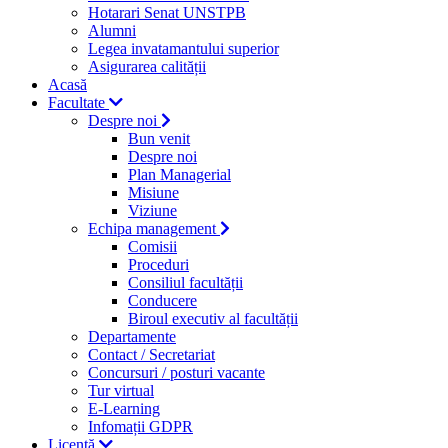
Hotarari Senat UNSTPB
Alumni
Legea invatamantului superior
Asigurarea calității
Acasă
Facultate
Despre noi
Bun venit
Despre noi
Plan Managerial
Misiune
Viziune
Echipa management
Comisii
Proceduri
Consiliul facultății
Conducere
Biroul executiv al facultății
Departamente
Contact / Secretariat
Concursuri / posturi vacante
Tur virtual
E-Learning
Infomații GDPR
Licență