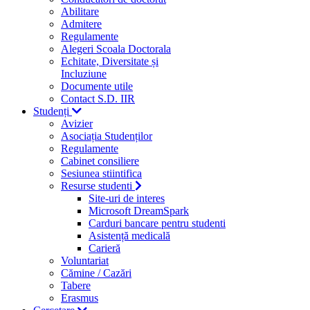
Abilitare
Admitere
Regulamente
Alegeri Scoala Doctorala
Echitate, Diversitate și
Incluziune
Documente utile
Contact S.D. IIR
Studenți
Avizier
Asociația Studenților
Regulamente
Cabinet consiliere
Sesiunea stiintifica
Resurse studenti
Site-uri de interes
Microsoft DreamSpark
Carduri bancare pentru studenti
Asistență medicală
Carieră
Voluntariat
Cămine / Cazări
Tabere
Erasmus