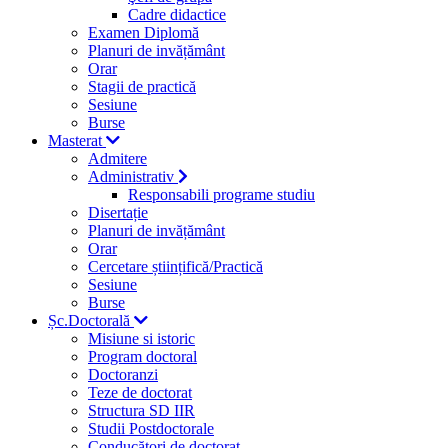
Cadre didactice
Examen Diplomă
Planuri de invățământ
Orar
Stagii de practică
Sesiune
Burse
Masterat
Admitere
Administrativ
Responsabili programe studiu
Disertație
Planuri de invățământ
Orar
Cercetare științifică/Practică
Sesiune
Burse
Șc.Doctorală
Misiune si istoric
Program doctoral
Doctoranzi
Teze de doctorat
Structura SD IIR
Studii Postdoctorale
Conducători de doctorat