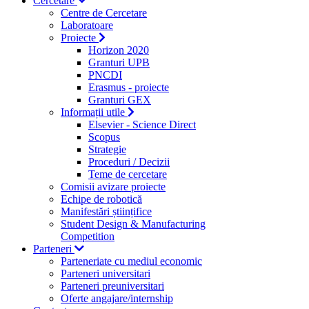
Cercetare
Centre de Cercetare
Laboratoare
Proiecte
Horizon 2020
Granturi UPB
PNCDI
Erasmus - proiecte
Granturi GEX
Informații utile
Elsevier - Science Direct
Scopus
Strategie
Proceduri / Decizii
Teme de cercetare
Comisii avizare proiecte
Echipe de robotică
Manifestări științifice
Student Design & Manufacturing
Competition
Parteneri
Parteneriate cu mediul economic
Parteneri universitari
Parteneri preuniversitari
Oferte angajare/internship