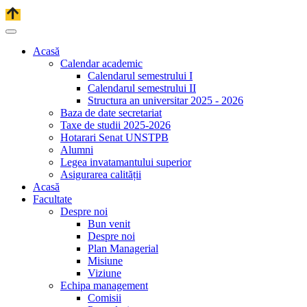
Acasă
Calendar academic
Calendarul semestrului I
Calendarul semestrului II
Structura an universitar 2025 - 2026
Baza de date secretariat
Taxe de studii 2025-2026
Hotarari Senat UNSTPB
Alumni
Legea invatamantului superior
Asigurarea calității
Acasă
Facultate
Despre noi
Bun venit
Despre noi
Plan Managerial
Misiune
Viziune
Echipa management
Comisii