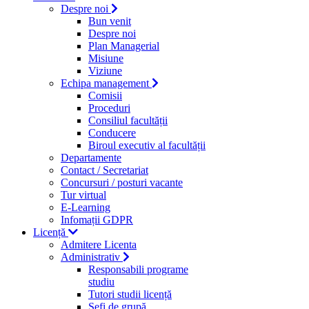
Despre noi
Bun venit
Despre noi
Plan Managerial
Misiune
Viziune
Echipa management
Comisii
Proceduri
Consiliul facultății
Conducere
Biroul executiv al facultății
Departamente
Contact / Secretariat
Concursuri / posturi vacante
Tur virtual
E-Learning
Infomații GDPR
Licență
Admitere Licenta
Administrativ
Responsabili programe
studiu
Tutori studii licență
Şefi de grupă