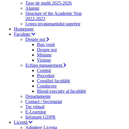
Taxe de studii 2025-2026
Alumni
Structure of the Academic Year
2022-2023
Legea invatamantului superior
Homepage
Facultate
Despre noi
Bun venit
Despre noi
Misiune
Viziune
Echipa management
Comisii
Proceduri
Consiliul facultății
Conducere
Biroul executiv al facultății
Departamente
Contact / Secretariat
Tur virtual
E-Learning
Infomații GDPR
Licență
Admitere Licenta