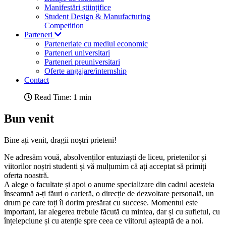
Manifestări științifice
Student Design & Manufacturing
Competition
Parteneri
Parteneriate cu mediul economic
Parteneri universitari
Parteneri preuniversitari
Oferte angajare/internship
Contact
Read Time: 1 min
Bun venit
Bine ați venit, dragii noștri prieteni!
Ne adresăm vouă, absolvenților entuziaști de liceu, prietenilor și
viitorilor noștri studenti și vă mulțumim că ați acceptat să primiți
oferta noastră.
A alege o facultate și apoi o anume specializare din cadrul acesteia
înseamnă a-ți făuri o carieră, o direcție de dezvoltare personală, un
drum pe care toți îl dorim presărat cu succese. Momentul este
important, iar alegerea trebuie făcută cu mintea, dar și cu sufletul, cu
înțelepciune și cu atenție spre ceea ce viitorul așteaptă de a noi.