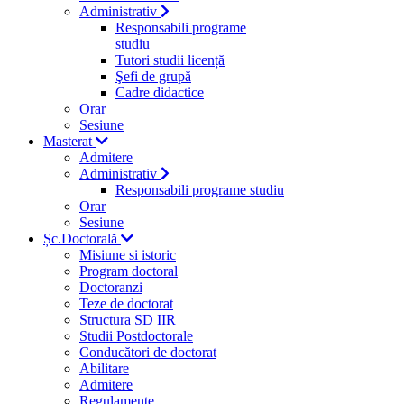
Administrativ
Responsabili programe
studiu
Tutori studii licență
Şefi de grupă
Cadre didactice
Orar
Sesiune
Masterat
Admitere
Administrativ
Responsabili programe studiu
Orar
Sesiune
Șc.Doctorală
Misiune si istoric
Program doctoral
Doctoranzi
Teze de doctorat
Structura SD IIR
Studii Postdoctorale
Conducători de doctorat
Abilitare
Admitere
Regulamente