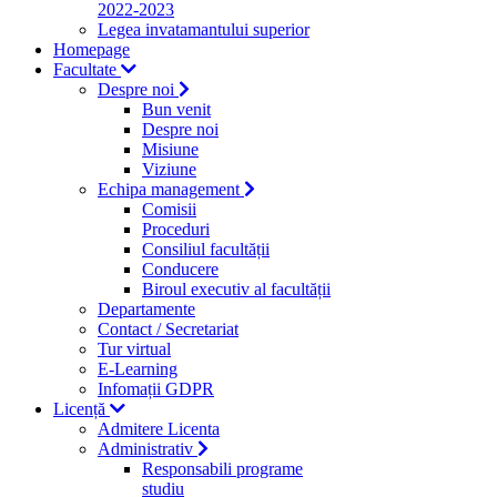
2022-2023
Legea invatamantului superior
Homepage
Facultate
Despre noi
Bun venit
Despre noi
Misiune
Viziune
Echipa management
Comisii
Proceduri
Consiliul facultății
Conducere
Biroul executiv al facultății
Departamente
Contact / Secretariat
Tur virtual
E-Learning
Infomații GDPR
Licență
Admitere Licenta
Administrativ
Responsabili programe
studiu