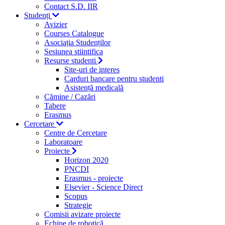
Contact S.D. IIR
Studenți
Avizier
Courses Catalogue
Asociația Studenților
Sesiunea stiintifica
Resurse studenti
Site-uri de interes
Carduri bancare pentru studenti
Asistență medicală
Cămine / Cazări
Tabere
Erasmus
Cercetare
Centre de Cercetare
Laboratoare
Proiecte
Horizon 2020
PNCDI
Erasmus - proiecte
Elsevier - Science Direct
Scopus
Strategie
Comisii avizare proiecte
Echipe de robotică