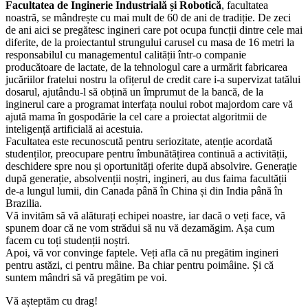
Facultatea de Inginerie Industrială și Robotică
, facultatea
noastră, se mândrește cu mai mult de 60 de ani de tradiție. De zeci
de ani aici se pregătesc ingineri care pot ocupa funcții dintre cele mai
diferite, de la proiectantul strungului carusel cu masa de 16 metri la
responsabilul cu managementul calității într-o companie
producătoare de lactate, de la tehnologul care a urmărit fabricarea
jucăriilor fratelui nostru la ofițerul de credit care i-a supervizat tatălui
dosarul, ajutându-l să obțină un împrumut de la bancă, de la
inginerul care a programat interfața noului robot majordom care vă
ajută mama în gospodărie la cel care a proiectat algoritmii de
inteligență artificială ai acestuia.
Facultatea este recunoscută pentru seriozitate, atenție acordată
studenților, preocupare pentru îmbunătățirea continuă a activității,
deschidere spre nou și oportunități oferite după absolvire. Generație
după generație, absolvenții noștri, ingineri, au dus faima facultății
de-a lungul lumii, din Canada până în China și din India până în
Brazilia.
Vă invităm să vă alăturați echipei noastre, iar dacă o veți face, vă
spunem doar că ne vom strădui să nu vă dezamăgim. Așa cum
facem cu toți studenții noștri.
Apoi, vă vor convinge faptele. Veți afla că nu pregătim ingineri
pentru astăzi, ci pentru mâine. Ba chiar pentru poimâine. Și că
suntem mândri să vă pregătim pe voi.
Vă așteptăm cu drag!