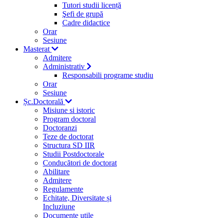
Tutori studii licență
Şefi de grupă
Cadre didactice
Orar
Sesiune
Masterat
Admitere
Administrativ
Responsabili programe studiu
Orar
Sesiune
Șc.Doctorală
Misiune si istoric
Program doctoral
Doctoranzi
Teze de doctorat
Structura SD IIR
Studii Postdoctorale
Conducători de doctorat
Abilitare
Admitere
Regulamente
Echitate, Diversitate și
Incluziune
Documente utile