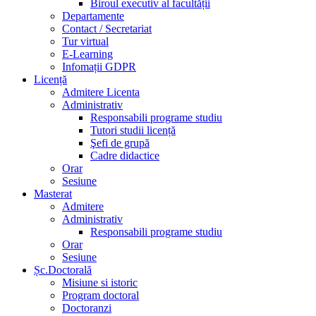
Biroul executiv al facultății
Departamente
Contact / Secretariat
Tur virtual
E-Learning
Infomații GDPR
Licență
Admitere Licenta
Administrativ
Responsabili programe studiu
Tutori studii licență
Şefi de grupă
Cadre didactice
Orar
Sesiune
Masterat
Admitere
Administrativ
Responsabili programe studiu
Orar
Sesiune
Șc.Doctorală
Misiune si istoric
Program doctoral
Doctoranzi