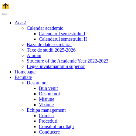
Acasă
Calendar academic
Calendarul semestrului I
Calendarul semestrului II
Baza de date secretariat
Taxe de studii 2025-2026
Alumni
Structure of the Academic Year 2022-2023
Legea invatamantului superior
Homepage
Facultate
Despre noi
Bun venit
Despre noi
Misiune
Viziune
Echipa management
Comisii
Proceduri
Consiliul facultății
Conducere