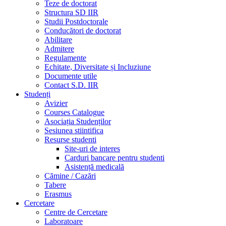
Teze de doctorat
Structura SD IIR
Studii Postdoctorale
Conducători de doctorat
Abilitare
Admitere
Regulamente
Echitate, Diversitate și Incluziune
Documente utile
Contact S.D. IIR
Studenți
Avizier
Courses Catalogue
Asociația Studenților
Sesiunea stiintifica
Resurse studenti
Site-uri de interes
Carduri bancare pentru studenti
Asistență medicală
Cămine / Cazări
Tabere
Erasmus
Cercetare
Centre de Cercetare
Laboratoare