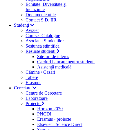
Echitate, Diversitate și
Incluziune
Documente utile
Contact S.D. IIR
Studenți
Avizier
Courses Catalogue
Asociația Studenților
Sesiunea stiintifica
Resurse studenti
Site-uri de interes
Carduri bancare pentru studenti
Asistență medicală
Cămine / Cazări
Tabere
Erasmus
Cercetare
Centre de Cercetare
Laboratoare
Proiecte
Horizon 2020
PNCDI
Erasmus - proiecte
Elsevier - Science Direct
Scopus