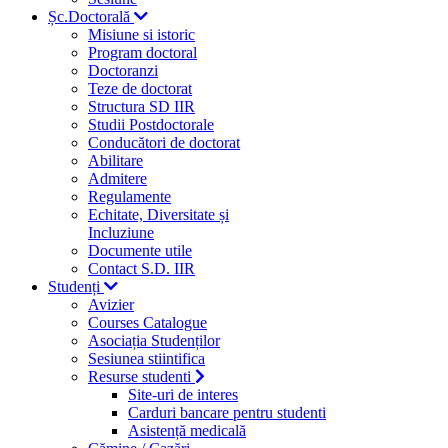
Șc.Doctorală
Misiune si istoric
Program doctoral
Doctoranzi
Teze de doctorat
Structura SD IIR
Studii Postdoctorale
Conducători de doctorat
Abilitare
Admitere
Regulamente
Echitate, Diversitate și
Incluziune
Documente utile
Contact S.D. IIR
Studenți
Avizier
Courses Catalogue
Asociația Studenților
Sesiunea stiintifica
Resurse studenti
Site-uri de interes
Carduri bancare pentru studenti
Asistență medicală