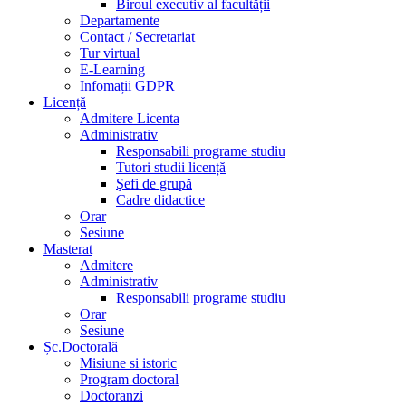
Biroul executiv al facultății
Departamente
Contact / Secretariat
Tur virtual
E-Learning
Infomații GDPR
Licență
Admitere Licenta
Administrativ
Responsabili programe studiu
Tutori studii licență
Şefi de grupă
Cadre didactice
Orar
Sesiune
Masterat
Admitere
Administrativ
Responsabili programe studiu
Orar
Sesiune
Șc.Doctorală
Misiune si istoric
Program doctoral
Doctoranzi