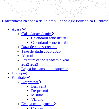
Universitatea Nationala de Stiinta si Tehnologie Politehnica Bucuresti
Acasă
Calendar academic
Calendarul semestrului I
Calendarul semestrului II
Baza de date secretariat
Taxe de studii 2025-2026
Alumni
Structure of the Academic Year
2022-2023
Legea invatamantului superior
Homepage
Facultate
Despre noi
Bun venit
Despre noi
Misiune
Viziune
Echipa management
Comisii