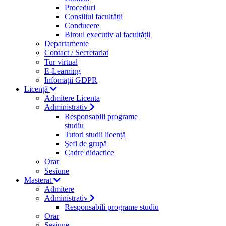
Proceduri
Consiliul facultății
Conducere
Biroul executiv al facultății
Departamente
Contact / Secretariat
Tur virtual
E-Learning
Infomații GDPR
Licență
Admitere Licenta
Administrativ
Responsabili programe
studiu
Tutori studii licență
Şefi de grupă
Cadre didactice
Orar
Sesiune
Masterat
Admitere
Administrativ
Responsabili programe studiu
Orar
Sesiune