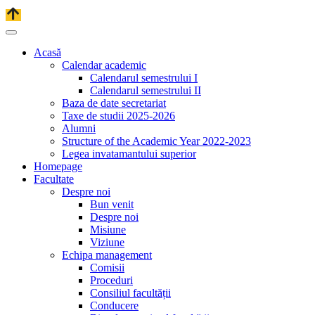
Acasă
Calendar academic
Calendarul semestrului I
Calendarul semestrului II
Baza de date secretariat
Taxe de studii 2025-2026
Alumni
Structure of the Academic Year 2022-2023
Legea invatamantului superior
Homepage
Facultate
Despre noi
Bun venit
Despre noi
Misiune
Viziune
Echipa management
Comisii
Proceduri
Consiliul facultății
Conducere