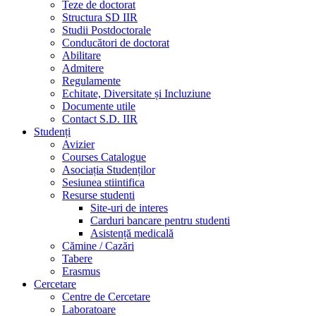
Teze de doctorat
Structura SD IIR
Studii Postdoctorale
Conducători de doctorat
Abilitare
Admitere
Regulamente
Echitate, Diversitate și Incluziune
Documente utile
Contact S.D. IIR
Studenți
Avizier
Courses Catalogue
Asociația Studenților
Sesiunea stiintifica
Resurse studenti
Site-uri de interes
Carduri bancare pentru studenti
Asistență medicală
Cămine / Cazări
Tabere
Erasmus
Cercetare
Centre de Cercetare
Laboratoare