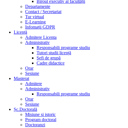
Biroul executiv al facultății
Departamente
Contact / Secretariat
Tur virtual
E-Learning
Infomații GDPR
Licență
Admitere Licenta
Administrativ
Responsabili programe studiu
Tutori studii licență
Şefi de grupă
Cadre didactice
Orar
Sesiune
Masterat
Admitere
Administrativ
Responsabili programe studiu
Orar
Sesiune
Șc.Doctorală
Misiune si istoric
Program doctoral
Doctoranzi