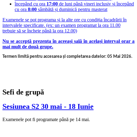
începând cu ora
17:00
de luni până vineri inclusiv și începând
cu ora
8:00
sâmbătă și duminică pentru masterat
Examenele se pot programa și la alte ore cu condiția încadrării în
intervalele specificate. (ex: un examen programat la ora 11.00
trebuie să se încheie până la ora 12.00)
Nu se acceptă prezența în aceeași sală în același interval orar a
mai mult de două grupe.
Termen limită pentru accesarea și completarea datelor: 05 Mai 2026.
Sefi de grupă
Sesiunea S2 30 mai - 18 Iunie
Examenele pot fi programate până pe 14 mai.