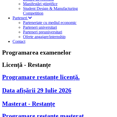
Manifestări științifice
Student Design & Manufacturing
Competition
Parteneri
Parteneriate cu mediul economic
Parteneri universitari
Parteneri preuniversitari
Oferte angajare/internship
Contact
Programarea examenelor
Licență - Restanțe
Programare restanțe licență.
Data afișării 29 Iulie 2026
Masterat - Restanțe
Programare restanțe masterat.