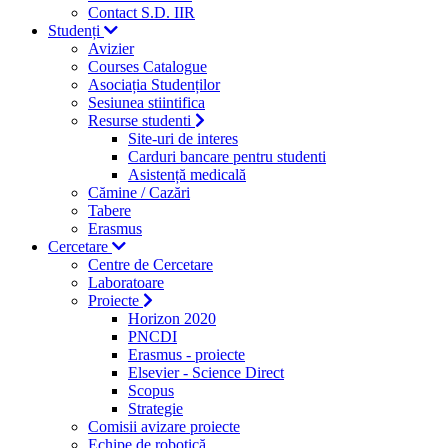
Contact S.D. IIR
Studenți
Avizier
Courses Catalogue
Asociația Studenților
Sesiunea stiintifica
Resurse studenti
Site-uri de interes
Carduri bancare pentru studenti
Asistență medicală
Cămine / Cazări
Tabere
Erasmus
Cercetare
Centre de Cercetare
Laboratoare
Proiecte
Horizon 2020
PNCDI
Erasmus - proiecte
Elsevier - Science Direct
Scopus
Strategie
Comisii avizare proiecte
Echipe de robotică