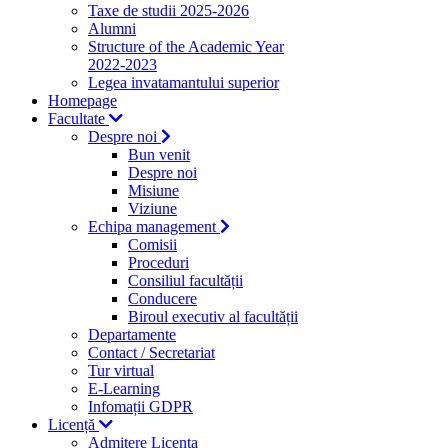
Taxe de studii 2025-2026
Alumni
Structure of the Academic Year
2022-2023
Legea invatamantului superior
Homepage
Facultate
Despre noi
Bun venit
Despre noi
Misiune
Viziune
Echipa management
Comisii
Proceduri
Consiliul facultății
Conducere
Biroul executiv al facultății
Departamente
Contact / Secretariat
Tur virtual
E-Learning
Infomații GDPR
Licență
Admitere Licenta