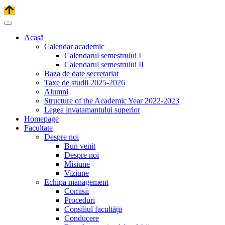
Acasă
Calendar academic
Calendarul semestrului I
Calendarul semestrului II
Baza de date secretariat
Taxe de studii 2025-2026
Alumni
Structure of the Academic Year 2022-2023
Legea invatamantului superior
Homepage
Facultate
Despre noi
Bun venit
Despre noi
Misiune
Viziune
Echipa management
Comisii
Proceduri
Consiliul facultății
Conducere