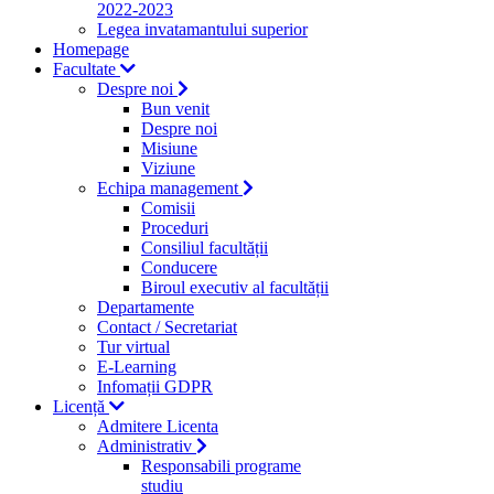
2022-2023
Legea invatamantului superior
Homepage
Facultate
Despre noi
Bun venit
Despre noi
Misiune
Viziune
Echipa management
Comisii
Proceduri
Consiliul facultății
Conducere
Biroul executiv al facultății
Departamente
Contact / Secretariat
Tur virtual
E-Learning
Infomații GDPR
Licență
Admitere Licenta
Administrativ
Responsabili programe
studiu