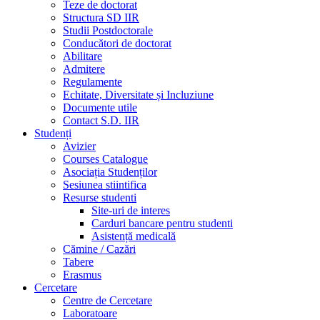
Teze de doctorat
Structura SD IIR
Studii Postdoctorale
Conducători de doctorat
Abilitare
Admitere
Regulamente
Echitate, Diversitate și Incluziune
Documente utile
Contact S.D. IIR
Studenți
Avizier
Courses Catalogue
Asociația Studenților
Sesiunea stiintifica
Resurse studenti
Site-uri de interes
Carduri bancare pentru studenti
Asistență medicală
Cămine / Cazări
Tabere
Erasmus
Cercetare
Centre de Cercetare
Laboratoare