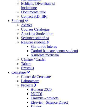
Echitate, Diversitate și
Incluziune
Documente utile
Contact S.D. IIR
Studenți
Avizier
Courses Catalogue
Asociația Studenților
Sesiunea stiintifica
Resurse studenti
Site-uri de interes
Carduri bancare pentru studenti
Asistență medicală
Cămine / Cazări
Tabere
Erasmus
Cercetare
Centre de Cercetare
Laboratoare
Proiecte
Horizon 2020
PNCDI
Erasmus - proiecte
Elsevier - Science Direct
Scopus