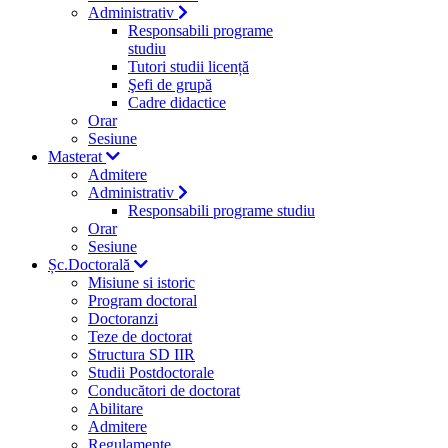
Administrativ
Responsabili programe
studiu
Tutori studii licență
Şefi de grupă
Cadre didactice
Orar
Sesiune
Masterat
Admitere
Administrativ
Responsabili programe studiu
Orar
Sesiune
Șc.Doctorală
Misiune si istoric
Program doctoral
Doctoranzi
Teze de doctorat
Structura SD IIR
Studii Postdoctorale
Conducători de doctorat
Abilitare
Admitere
Regulamente