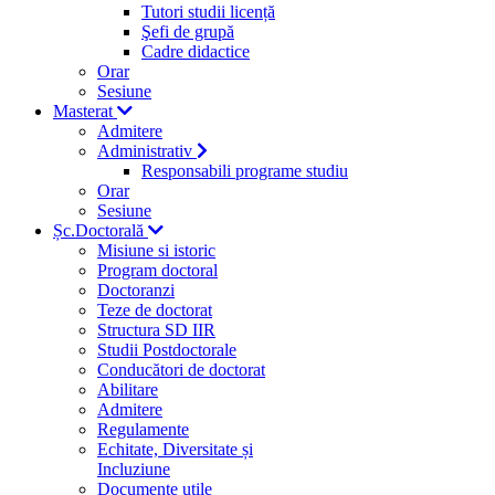
Tutori studii licență
Şefi de grupă
Cadre didactice
Orar
Sesiune
Masterat
Admitere
Administrativ
Responsabili programe studiu
Orar
Sesiune
Șc.Doctorală
Misiune si istoric
Program doctoral
Doctoranzi
Teze de doctorat
Structura SD IIR
Studii Postdoctorale
Conducători de doctorat
Abilitare
Admitere
Regulamente
Echitate, Diversitate și
Incluziune
Documente utile