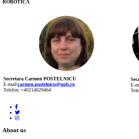
ROBOTICA
Secretara Carmen POSTELNICU
Sec
E-mail:
carmen.postelnicu@upb.ro
E-ma
Telefon: +40214029464
Tel
About us