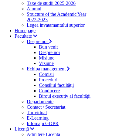
Taxe de studii 2025-2026
Alumni
Structure of the Academic Year
2022-2023
Legea invatamantului superior
Homepage
Facultate
Despre noi
Bun venit
Despre noi
Misiune
Viziune
Echipa management
Comisii
Proceduri
Consiliul facultății
Conducere
Biroul executiv al facultății
Departamente
Contact / Secretariat
Tur virtual
E-Learning
Infomații GDPR
Licență
Admitere Licenta