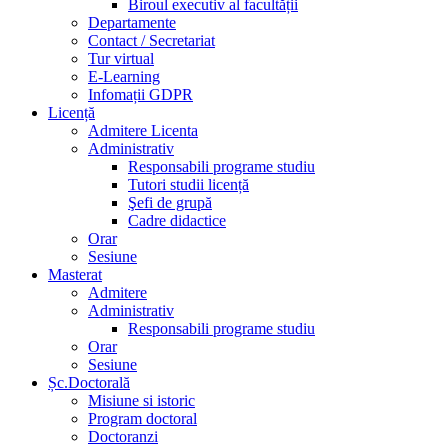
Biroul executiv al facultății
Departamente
Contact / Secretariat
Tur virtual
E-Learning
Infomații GDPR
Licență
Admitere Licenta
Administrativ
Responsabili programe studiu
Tutori studii licență
Şefi de grupă
Cadre didactice
Orar
Sesiune
Masterat
Admitere
Administrativ
Responsabili programe studiu
Orar
Sesiune
Șc.Doctorală
Misiune si istoric
Program doctoral
Doctoranzi