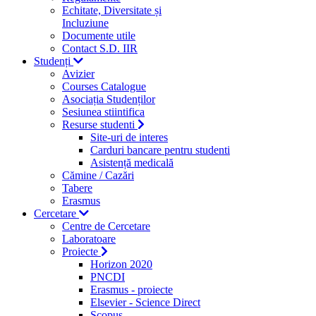
Echitate, Diversitate și
Incluziune
Documente utile
Contact S.D. IIR
Studenți
Avizier
Courses Catalogue
Asociația Studenților
Sesiunea stiintifica
Resurse studenti
Site-uri de interes
Carduri bancare pentru studenti
Asistență medicală
Cămine / Cazări
Tabere
Erasmus
Cercetare
Centre de Cercetare
Laboratoare
Proiecte
Horizon 2020
PNCDI
Erasmus - proiecte
Elsevier - Science Direct
Scopus