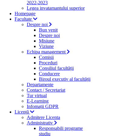
2022-2023
Legea invatamantului superior
Homepage
Facultate
Despre noi
Bun venit
Despre noi
Misiune
Viziune
Echipa management
Comisii
Proceduri
Consiliul facultății
Conducere
Biroul executiv al facultății
Departamente
Contact / Secretariat
Tur virtual
E-Learning
Infomații GDPR
Licență
Admitere Licenta
Administrativ
Responsabili programe
studiu