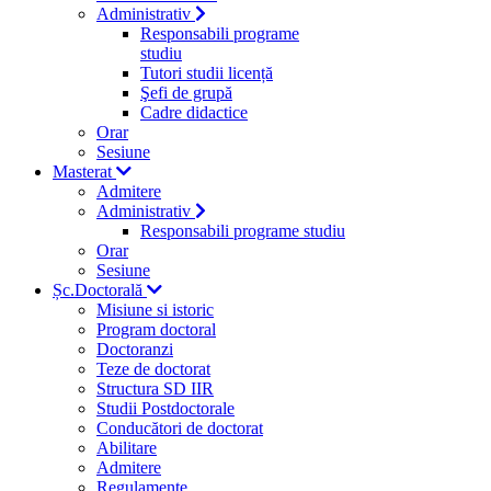
Administrativ
Responsabili programe
studiu
Tutori studii licență
Şefi de grupă
Cadre didactice
Orar
Sesiune
Masterat
Admitere
Administrativ
Responsabili programe studiu
Orar
Sesiune
Șc.Doctorală
Misiune si istoric
Program doctoral
Doctoranzi
Teze de doctorat
Structura SD IIR
Studii Postdoctorale
Conducători de doctorat
Abilitare
Admitere
Regulamente