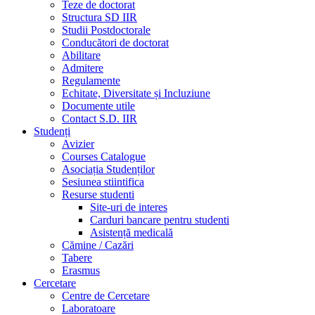
Teze de doctorat
Structura SD IIR
Studii Postdoctorale
Conducători de doctorat
Abilitare
Admitere
Regulamente
Echitate, Diversitate și Incluziune
Documente utile
Contact S.D. IIR
Studenți
Avizier
Courses Catalogue
Asociația Studenților
Sesiunea stiintifica
Resurse studenti
Site-uri de interes
Carduri bancare pentru studenti
Asistență medicală
Cămine / Cazări
Tabere
Erasmus
Cercetare
Centre de Cercetare
Laboratoare