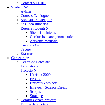
Contact S.D. IIR
Studenți
Avizier
Courses Catalogue
Asociația Studenților
Sesiunea stiintifica
Resurse studenti
Site-uri de interes
Carduri bancare pentru studenti
Asistență medicală
Cămine / Cazări
Tabere
Erasmus
Cercetare
Centre de Cercetare
Laboratoare
Proiecte
Horizon 2020
PNCDI
Erasmus - proiecte
Elsevier - Science Direct
Scopus
Strategie
Comisii avizare proiecte
Echipe de robotică