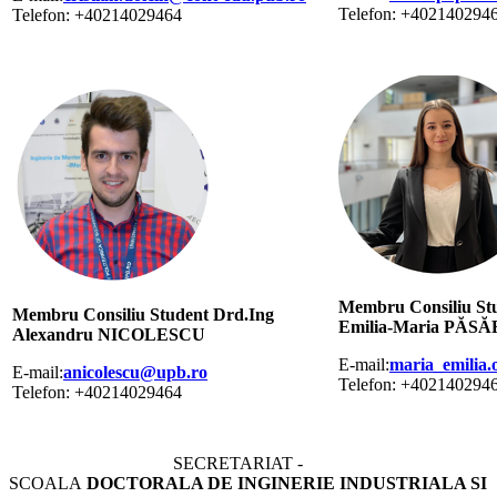
Telefon: +402140294
Telefon: +40214029464
Membru Consiliu Stu
Membru Consiliu Student Drd.Ing
Emilia-Maria PĂSĂ
Alexandru NICOLESCU
E-mail:
maria_emilia
E-mail:
anicolescu@upb.ro
Telefon: +402140294
Telefon: +40214029464
SECRETARIAT -
SCOALA
DOCTORALA DE INGINERIE INDUSTRIALA SI