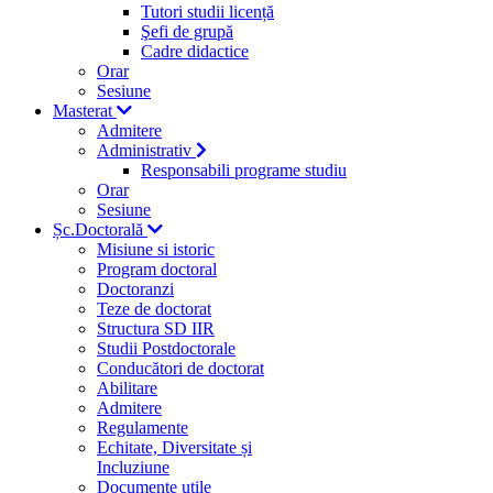
Tutori studii licență
Şefi de grupă
Cadre didactice
Orar
Sesiune
Masterat
Admitere
Administrativ
Responsabili programe studiu
Orar
Sesiune
Șc.Doctorală
Misiune si istoric
Program doctoral
Doctoranzi
Teze de doctorat
Structura SD IIR
Studii Postdoctorale
Conducători de doctorat
Abilitare
Admitere
Regulamente
Echitate, Diversitate și
Incluziune
Documente utile