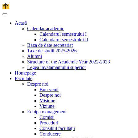
Acasă
Calendar academic
Calendarul semestrului I
Calendarul semestrului II
Baza de date secretariat
Taxe de studii 2025-2026
Alumni
Structure of the Academic Year 2022-2023
Legea invatamantului superior
Homepage
Facultate
Despre noi
Bun venit
Despre noi
Misiune
Viziune
Echipa management
Comisii
Proceduri
Consiliul facultății
Conducere