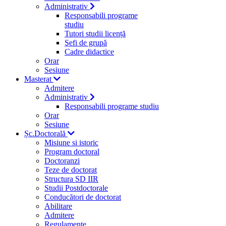
Administrativ
Responsabili programe
studiu
Tutori studii licență
Şefi de grupă
Cadre didactice
Orar
Sesiune
Masterat
Admitere
Administrativ
Responsabili programe studiu
Orar
Sesiune
Șc.Doctorală
Misiune si istoric
Program doctoral
Doctoranzi
Teze de doctorat
Structura SD IIR
Studii Postdoctorale
Conducători de doctorat
Abilitare
Admitere
Regulamente