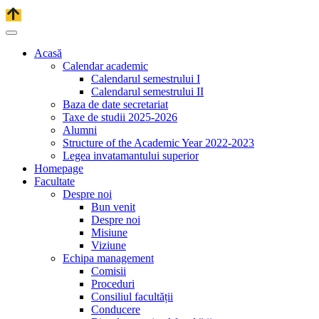
Acasă
Calendar academic
Calendarul semestrului I
Calendarul semestrului II
Baza de date secretariat
Taxe de studii 2025-2026
Alumni
Structure of the Academic Year 2022-2023
Legea invatamantului superior
Homepage
Facultate
Despre noi
Bun venit
Despre noi
Misiune
Viziune
Echipa management
Comisii
Proceduri
Consiliul facultății
Conducere