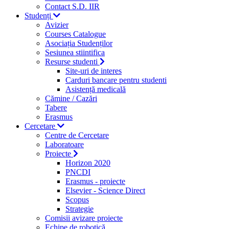
Contact S.D. IIR
Studenți
Avizier
Courses Catalogue
Asociația Studenților
Sesiunea stiintifica
Resurse studenti
Site-uri de interes
Carduri bancare pentru studenti
Asistență medicală
Cămine / Cazări
Tabere
Erasmus
Cercetare
Centre de Cercetare
Laboratoare
Proiecte
Horizon 2020
PNCDI
Erasmus - proiecte
Elsevier - Science Direct
Scopus
Strategie
Comisii avizare proiecte
Echipe de robotică