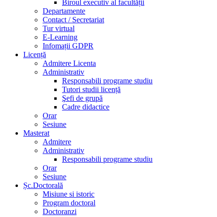
Biroul executiv al facultății
Departamente
Contact / Secretariat
Tur virtual
E-Learning
Infomații GDPR
Licență
Admitere Licenta
Administrativ
Responsabili programe studiu
Tutori studii licență
Şefi de grupă
Cadre didactice
Orar
Sesiune
Masterat
Admitere
Administrativ
Responsabili programe studiu
Orar
Sesiune
Șc.Doctorală
Misiune si istoric
Program doctoral
Doctoranzi