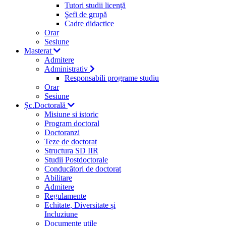
Tutori studii licență
Şefi de grupă
Cadre didactice
Orar
Sesiune
Masterat
Admitere
Administrativ
Responsabili programe studiu
Orar
Sesiune
Șc.Doctorală
Misiune si istoric
Program doctoral
Doctoranzi
Teze de doctorat
Structura SD IIR
Studii Postdoctorale
Conducători de doctorat
Abilitare
Admitere
Regulamente
Echitate, Diversitate și
Incluziune
Documente utile