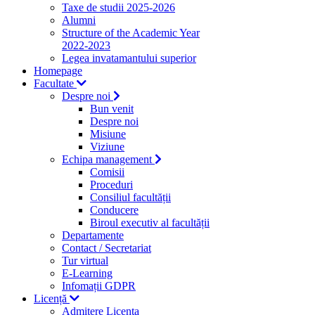
Taxe de studii 2025-2026
Alumni
Structure of the Academic Year
2022-2023
Legea invatamantului superior
Homepage
Facultate
Despre noi
Bun venit
Despre noi
Misiune
Viziune
Echipa management
Comisii
Proceduri
Consiliul facultății
Conducere
Biroul executiv al facultății
Departamente
Contact / Secretariat
Tur virtual
E-Learning
Infomații GDPR
Licență
Admitere Licenta