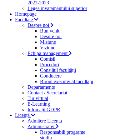
2022-2023
Legea invatamantului superior
Homepage
Facultate
Despre noi
Bun venit
Despre noi
Misiune
Viziune
Echipa management
Comisii
Proceduri
Consiliul facultății
Conducere
Biroul executiv al facultății
Departamente
Contact / Secretariat
Tur virtual
E-Learning
Infomații GDPR
Licență
Admitere Licenta
Administrativ
Responsabili programe
studiu