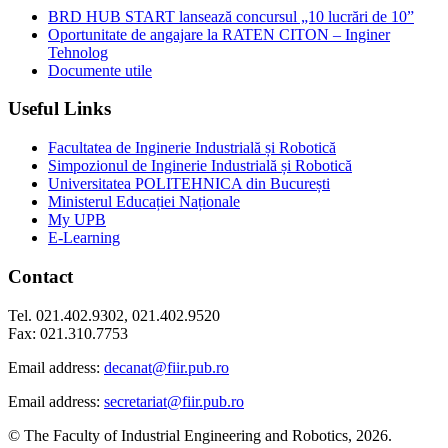
BRD HUB START lansează concursul „10 lucrări de 10”
Oportunitate de angajare la RATEN CITON – Inginer
Tehnolog
Documente utile
Useful Links
Facultatea de Inginerie Industrială și Robotică
Simpozionul de Inginerie Industrială și Robotică
Universitatea POLITEHNICA din București
Ministerul Educației Naționale
My UPB
E-Learning
Contact
Tel. 021.402.9302, 021.402.9520
Fax: 021.310.7753
Email address:
decanat@fiir.pub.ro
Email address:
secretariat@fiir.pub.ro
© The Faculty of Industrial Engineering and Robotics, 2026.