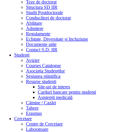
Teze de doctorat
Structura SD IIR
Studii Postdoctorale
Conducători de doctorat
Abilitare
Admitere
Regulamente
Echitate, Diversitate și Incluziune
Documente utile
Contact S.D. IIR
Studenți
Avizier
Courses Catalogue
Asociația Studenților
Sesiunea stiintifica
Resurse studenti
Site-uri de interes
Carduri bancare pentru studenti
Asistență medicală
Cămine / Cazări
Tabere
Erasmus
Cercetare
Centre de Cercetare
Laboratoare