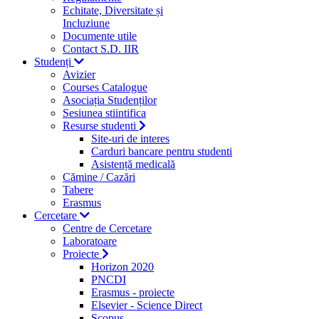
Echitate, Diversitate și
Incluziune
Documente utile
Contact S.D. IIR
Studenți
Avizier
Courses Catalogue
Asociația Studenților
Sesiunea stiintifica
Resurse studenti
Site-uri de interes
Carduri bancare pentru studenti
Asistență medicală
Cămine / Cazări
Tabere
Erasmus
Cercetare
Centre de Cercetare
Laboratoare
Proiecte
Horizon 2020
PNCDI
Erasmus - proiecte
Elsevier - Science Direct
Scopus