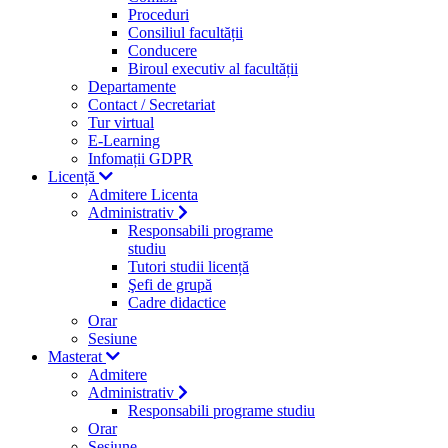
Proceduri
Consiliul facultății
Conducere
Biroul executiv al facultății
Departamente
Contact / Secretariat
Tur virtual
E-Learning
Infomații GDPR
Licență
Admitere Licenta
Administrativ
Responsabili programe
studiu
Tutori studii licență
Şefi de grupă
Cadre didactice
Orar
Sesiune
Masterat
Admitere
Administrativ
Responsabili programe studiu
Orar
Sesiune