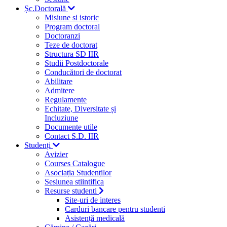
Șc.Doctorală
Misiune si istoric
Program doctoral
Doctoranzi
Teze de doctorat
Structura SD IIR
Studii Postdoctorale
Conducători de doctorat
Abilitare
Admitere
Regulamente
Echitate, Diversitate și
Incluziune
Documente utile
Contact S.D. IIR
Studenți
Avizier
Courses Catalogue
Asociația Studenților
Sesiunea stiintifica
Resurse studenti
Site-uri de interes
Carduri bancare pentru studenti
Asistență medicală