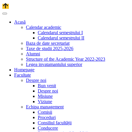
Acasă
Calendar academic
Calendarul semestrului I
Calendarul semestrului II
Baza de date secretariat
Taxe de studii 2025-2026
Alumni
Structure of the Academic Year 2022-2023
Legea invatamantului superior
Homepage
Facultate
Despre noi
Bun venit
Despre noi
Misiune
Viziune
Echipa management
Comisii
Proceduri
Consiliul facultății
Conducere