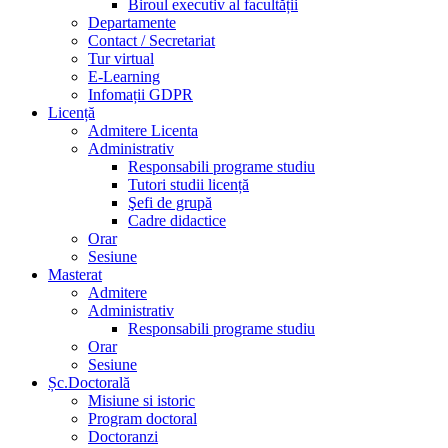
Biroul executiv al facultății
Departamente
Contact / Secretariat
Tur virtual
E-Learning
Infomații GDPR
Licență
Admitere Licenta
Administrativ
Responsabili programe studiu
Tutori studii licență
Şefi de grupă
Cadre didactice
Orar
Sesiune
Masterat
Admitere
Administrativ
Responsabili programe studiu
Orar
Sesiune
Șc.Doctorală
Misiune si istoric
Program doctoral
Doctoranzi