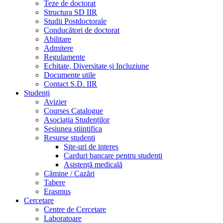
Teze de doctorat
Structura SD IIR
Studii Postdoctorale
Conducători de doctorat
Abilitare
Admitere
Regulamente
Echitate, Diversitate și Incluziune
Documente utile
Contact S.D. IIR
Studenți
Avizier
Courses Catalogue
Asociația Studenților
Sesiunea stiintifica
Resurse studenti
Site-uri de interes
Carduri bancare pentru studenti
Asistență medicală
Cămine / Cazări
Tabere
Erasmus
Cercetare
Centre de Cercetare
Laboratoare