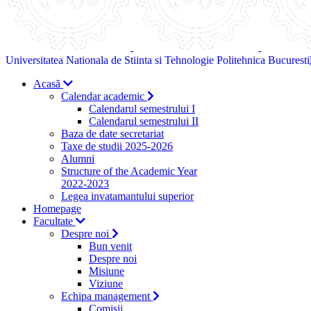
Universitatea Nationala de Stiinta si Tehnologie Politehnica Bucuresti
Acasă
Calendar academic
Calendarul semestrului I
Calendarul semestrului II
Baza de date secretariat
Taxe de studii 2025-2026
Alumni
Structure of the Academic Year
2022-2023
Legea invatamantului superior
Homepage
Facultate
Despre noi
Bun venit
Despre noi
Misiune
Viziune
Echipa management
Comisii