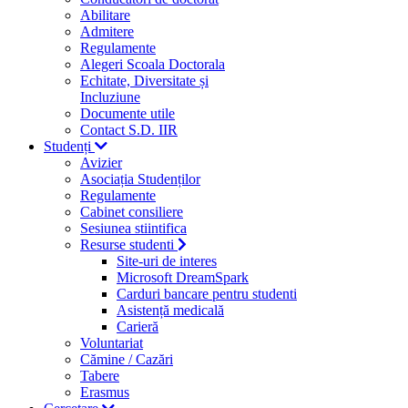
Abilitare
Admitere
Regulamente
Alegeri Scoala Doctorala
Echitate, Diversitate și
Incluziune
Documente utile
Contact S.D. IIR
Studenți
Avizier
Asociația Studenților
Regulamente
Cabinet consiliere
Sesiunea stiintifica
Resurse studenti
Site-uri de interes
Microsoft DreamSpark
Carduri bancare pentru studenti
Asistență medicală
Carieră
Voluntariat
Cămine / Cazări
Tabere
Erasmus