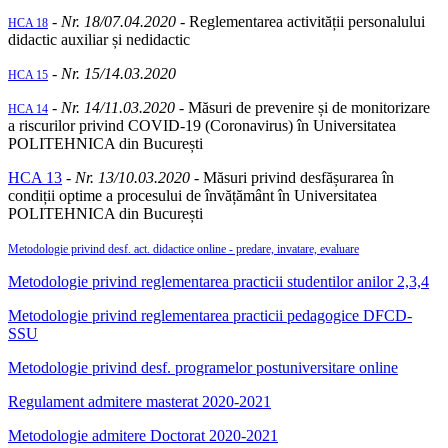
-
Nr. 18/07.04.2020 -
Reglementarea activității personalului
HCA 18
didactic auxiliar și nedidactic
-
Nr. 15/14.03.2020
HCA 15
-
Nr. 14/11.03.2020
- Măsuri de prevenire și de monitorizare
HCA 14
a riscurilor privind COVID-19 (Coronavirus) în Universitatea
POLITEHNICA din București
HCA 13
-
Nr. 13/10.03.2020 -
Măsuri privind desfășurarea în
condiții optime a procesului de învățământ în Universitatea
POLITEHNICA din București
Metodologie privind desf. act. didactice online - predare, invatare, evaluare
Metodologie privind reglementarea practicii studentilor anilor 2,3,4
Metodologie privind reglementarea practicii pedagogice DFCD-
SSU
Metodologie privind desf. programelor postuniversitare online
Regulament admitere masterat 2020-2021
Metodologie admitere Doctorat 2020-2021