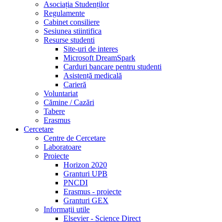
Asociația Studenților
Regulamente
Cabinet consiliere
Sesiunea stiintifica
Resurse studenti
Site-uri de interes
Microsoft DreamSpark
Carduri bancare pentru studenti
Asistență medicală
Carieră
Voluntariat
Cămine / Cazări
Tabere
Erasmus
Cercetare
Centre de Cercetare
Laboratoare
Proiecte
Horizon 2020
Granturi UPB
PNCDI
Erasmus - proiecte
Granturi GEX
Informații utile
Elsevier - Science Direct