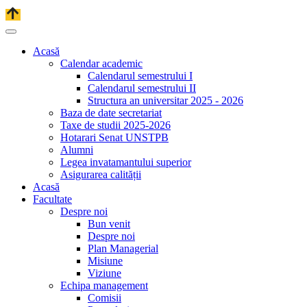
Acasă
Calendar academic
Calendarul semestrului I
Calendarul semestrului II
Structura an universitar 2025 - 2026
Baza de date secretariat
Taxe de studii 2025-2026
Hotarari Senat UNSTPB
Alumni
Legea invatamantului superior
Asigurarea calității
Acasă
Facultate
Despre noi
Bun venit
Despre noi
Plan Managerial
Misiune
Viziune
Echipa management
Comisii