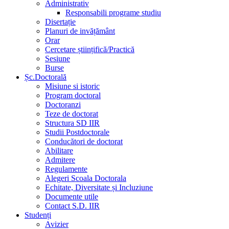
Administrativ
Responsabili programe studiu
Disertație
Planuri de invățământ
Orar
Cercetare științifică/Practică
Sesiune
Burse
Șc.Doctorală
Misiune si istoric
Program doctoral
Doctoranzi
Teze de doctorat
Structura SD IIR
Studii Postdoctorale
Conducători de doctorat
Abilitare
Admitere
Regulamente
Alegeri Scoala Doctorala
Echitate, Diversitate și Incluziune
Documente utile
Contact S.D. IIR
Studenți
Avizier