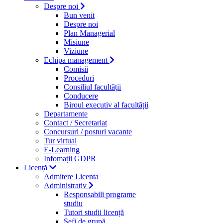
Despre noi
Bun venit
Despre noi
Plan Managerial
Misiune
Viziune
Echipa management
Comisii
Proceduri
Consiliul facultății
Conducere
Biroul executiv al facultății
Departamente
Contact / Secretariat
Concursuri / posturi vacante
Tur virtual
E-Learning
Infomații GDPR
Licență
Admitere Licenta
Administrativ
Responsabili programe
studiu
Tutori studii licență
Şefi de grupă