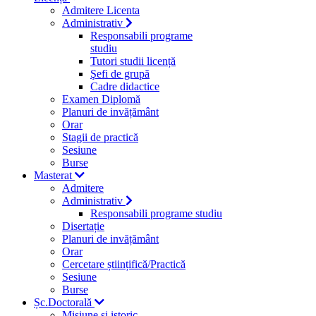
Admitere Licenta
Administrativ
Responsabili programe
studiu
Tutori studii licență
Şefi de grupă
Cadre didactice
Examen Diplomă
Planuri de invățământ
Orar
Stagii de practică
Sesiune
Burse
Masterat
Admitere
Administrativ
Responsabili programe studiu
Disertație
Planuri de invățământ
Orar
Cercetare științifică/Practică
Sesiune
Burse
Șc.Doctorală
Misiune si istoric