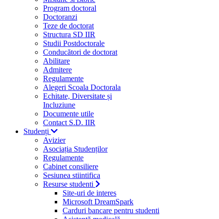
Program doctoral
Doctoranzi
Teze de doctorat
Structura SD IIR
Studii Postdoctorale
Conducători de doctorat
Abilitare
Admitere
Regulamente
Alegeri Scoala Doctorala
Echitate, Diversitate și
Incluziune
Documente utile
Contact S.D. IIR
Studenți
Avizier
Asociația Studenților
Regulamente
Cabinet consiliere
Sesiunea stiintifica
Resurse studenti
Site-uri de interes
Microsoft DreamSpark
Carduri bancare pentru studenti