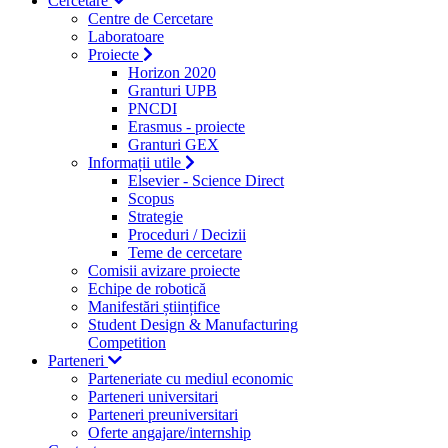
Cercetare
Centre de Cercetare
Laboratoare
Proiecte
Horizon 2020
Granturi UPB
PNCDI
Erasmus - proiecte
Granturi GEX
Informații utile
Elsevier - Science Direct
Scopus
Strategie
Proceduri / Decizii
Teme de cercetare
Comisii avizare proiecte
Echipe de robotică
Manifestări științifice
Student Design & Manufacturing
Competition
Parteneri
Parteneriate cu mediul economic
Parteneri universitari
Parteneri preuniversitari
Oferte angajare/internship