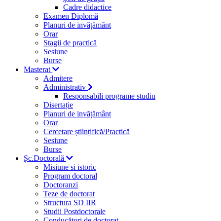
Cadre didactice
Examen Diplomă
Planuri de invățământ
Orar
Stagii de practică
Sesiune
Burse
Masterat
Admitere
Administrativ
Responsabili programe studiu
Disertație
Planuri de invățământ
Orar
Cercetare științifică/Practică
Sesiune
Burse
Șc.Doctorală
Misiune si istoric
Program doctoral
Doctoranzi
Teze de doctorat
Structura SD IIR
Studii Postdoctorale
Conducători de doctorat