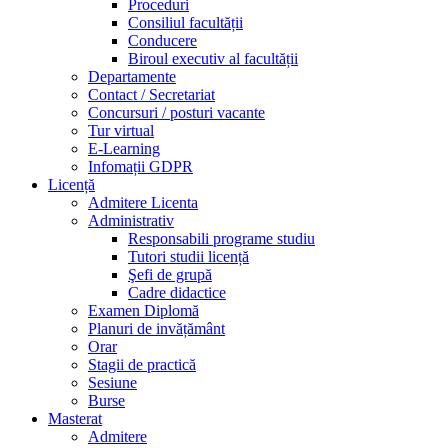
Proceduri
Consiliul facultății
Conducere
Biroul executiv al facultății
Departamente
Contact / Secretariat
Concursuri / posturi vacante
Tur virtual
E-Learning
Infomații GDPR
Licență
Admitere Licenta
Administrativ
Responsabili programe studiu
Tutori studii licență
Şefi de grupă
Cadre didactice
Examen Diplomă
Planuri de invățământ
Orar
Stagii de practică
Sesiune
Burse
Masterat
Admitere