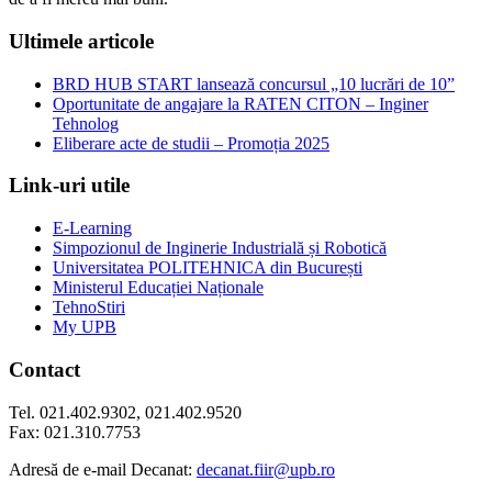
Ultimele articole
BRD HUB START lansează concursul „10 lucrări de 10”
Oportunitate de angajare la RATEN CITON – Inginer
Tehnolog
Eliberare acte de studii – Promoția 2025
Link-uri utile
E-Learning
Simpozionul de Inginerie Industrială și Robotică
Universitatea POLITEHNICA din București
Ministerul Educației Naționale
TehnoStiri
My UPB
Contact
Tel. 021.402.9302, 021.402.9520
Fax: 021.310.7753
Adresă de e-mail Decanat:
decanat.fiir@upb.ro