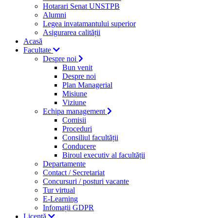
Hotarari Senat UNSTPB
Alumni
Legea invatamantului superior
Asigurarea calității
Acasă
Facultate
Despre noi
Bun venit
Despre noi
Plan Managerial
Misiune
Viziune
Echipa management
Comisii
Proceduri
Consiliul facultății
Conducere
Biroul executiv al facultății
Departamente
Contact / Secretariat
Concursuri / posturi vacante
Tur virtual
E-Learning
Infomații GDPR
Licență