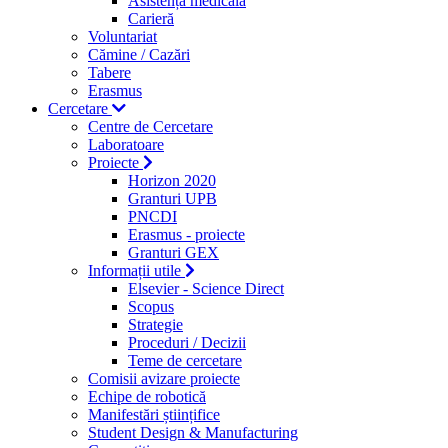
Asistență medicală
Carieră
Voluntariat
Cămine / Cazări
Tabere
Erasmus
Cercetare
Centre de Cercetare
Laboratoare
Proiecte
Horizon 2020
Granturi UPB
PNCDI
Erasmus - proiecte
Granturi GEX
Informații utile
Elsevier - Science Direct
Scopus
Strategie
Proceduri / Decizii
Teme de cercetare
Comisii avizare proiecte
Echipe de robotică
Manifestări științifice
Student Design & Manufacturing