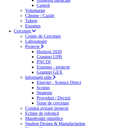
Asistență medicală
Carieră
Voluntariat
Cămine / Cazări
Tabere
Erasmus
Cercetare
Centre de Cercetare
Laboratoare
Proiecte
Horizon 2020
Granturi UPB
PNCDI
Erasmus - proiecte
Granturi GEX
Informații utile
Elsevier - Science Direct
Scopus
Strategie
Proceduri / Decizii
Teme de cercetare
Comisii avizare proiecte
Echipe de robotică
Manifestări științifice
Student Design & Manufacturing