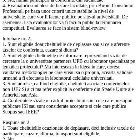
4. Evaluatorii sunt alesi de fiecare facultate, prin Biroul Consiliului
Profesoral, pe baza unor criterii unice stabilite la nivel de
universitate, care vor fi facute publice pe site-ul universitatii. De
asemenea, lista evaluatorilor va fi facuta public la terminarea
competitiei. Evaluarea se face in sistem blind-review.
Intrebare nr. 2.
1. Sunt eligibile doar cheltuielile de deplasare sau si cele aferente
taxelor de conferinta, cazare si diurna?
2. Sunt eligibile cheltuielile de informare reprezentand vizita de
cercetare la o universitate partenera UPB cu laborator specializat pe
tematica proiectului? Ma intereseaza in ideea in care, doresc
validarea metodologiei pe care vreau sa o propun, aceasta validare
urmand a fi efectuata in laboratorul celeilalte universitati.
3. Sunt admise, ca fiind eligibile, cheltuieli asociate conferintelor
non-UE? Si aici ma refer explicit la conferinte din Statele Unite ale
Americii sau Asia.
4. Conferintele vizate in cadrul proiectului sunt cele care presupun
publicare ISI sau sunt considerate acceptate si cele care publica
Scopus sau IEEE?
Raspuns nr. 2.
1. Toate cheltuielile ocazionate de deplasare, deci inclusiv taxele de
participare, cazare, diurna, transport sunt eligibile.
2. Nu.