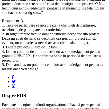
proiect, deoarece este o conferinta de prestigiu, cum procedez? Nu
trec niciun aknowledgement, pentru ca in momentul de fata nici nu
stiu daca o sa castig sau...?
Raspuns nr. 3.
1. Taxa de participare se incadreaza la cheltuieli de deplasare,
ocazionate de participarea la conferinte.
2. In buget trebuie trecute doar cheltuielile decontate din proiect.
Daca nu aveti de gand sa decontati cazarea din proiect atunci,
evident, nu e nevoie sa treceti aceasta cheltuiala in buget.
3. Durata proiectului este de 12 luni.
4. Da, cu conditia de a introduce si un acknowledgement pentru
grantul UPB-GEX, iar conferinta sa fie in perioada de derulare a
proiectului.
5. Deocamdata, nu puteti trece niciun acknowledgement pentru ca
nu stiti daca veti castiga.
Despre FIIR
Facultatea menține o cultură organizațională bazată pe respect și