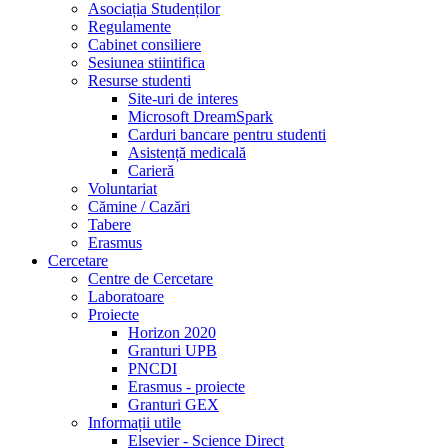
Asociația Studenților
Regulamente
Cabinet consiliere
Sesiunea stiintifica
Resurse studenti
Site-uri de interes
Microsoft DreamSpark
Carduri bancare pentru studenti
Asistență medicală
Carieră
Voluntariat
Cămine / Cazări
Tabere
Erasmus
Cercetare
Centre de Cercetare
Laboratoare
Proiecte
Horizon 2020
Granturi UPB
PNCDI
Erasmus - proiecte
Granturi GEX
Informații utile
Elsevier - Science Direct