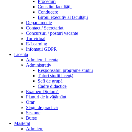
Proceduri
Consiliul facultății
Conducere
Biroul executiv al facultății
Departamente
Contact / Secretariat
Concursuri / posturi vacante
Tur virtual
E-Learning
Infomații GDPR
Licență
Admitere Licenta
Administrativ
Responsabili programe studiu
Tutori studii licență
Şefi de grupă
Cadre didactice
Examen Diplomă
Planuri de invățământ
Orar
Stagii de practică
Sesiune
Burse
Masterat
Admitere