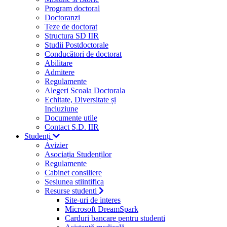
Program doctoral
Doctoranzi
Teze de doctorat
Structura SD IIR
Studii Postdoctorale
Conducători de doctorat
Abilitare
Admitere
Regulamente
Alegeri Scoala Doctorala
Echitate, Diversitate și
Incluziune
Documente utile
Contact S.D. IIR
Studenți
Avizier
Asociația Studenților
Regulamente
Cabinet consiliere
Sesiunea stiintifica
Resurse studenti
Site-uri de interes
Microsoft DreamSpark
Carduri bancare pentru studenti