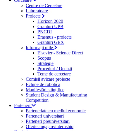
Cercetare
Centre de Cercetare
Laboratoare
Proiecte
Horizon 2020
Granturi UPB
PNCDI
Erasmus - proiecte
Granturi GEX
Informații utile
Elsevier - Science Direct
Scopus
Strategie
Proceduri / Decizii
Teme de cercetare
Comisii avizare proiecte
Echipe de robotică
Manifestări științifice
Student Design & Manufacturing
Competition
Parteneri
Parteneriate cu mediul economic
Parteneri universitari
Parteneri preuniversitari
Oferte angajare/internship