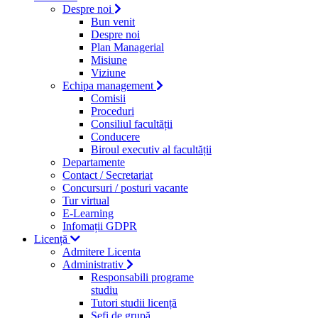
Despre noi
Bun venit
Despre noi
Plan Managerial
Misiune
Viziune
Echipa management
Comisii
Proceduri
Consiliul facultății
Conducere
Biroul executiv al facultății
Departamente
Contact / Secretariat
Concursuri / posturi vacante
Tur virtual
E-Learning
Infomații GDPR
Licență
Admitere Licenta
Administrativ
Responsabili programe
studiu
Tutori studii licență
Şefi de grupă