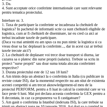
3. Da.
4. Sunt acceptate orice conferinte internationale care sunt relevante
pentru tematica proiectului.
Intrebare nr. 3.
1. Taxa de participare la conferinte se incadreaza la cheltuieli de
logistica? In pachetul de informatii scrie ca sunt cheltuieli eligibile de
logistica, cum ar fi cheltuieli de diseminare, iar eu cred ca aici ar
trebui incadrate taxele de participare.
(Daca va mai amintiti eu am spus ca nu pun nimic la logistica si ca
vreau doar sa fac deplasari la conferinte..., dar in acest caz ar trebui
taxele trecute aici?)
2. La cheltuieli de deplasare voi trece doar transport si diurna, iar
cazarea sa o platesc din surse proprii (salariu). Trebuie sa scriu in
proiect "surse proprii" sau doar suma totala alocata conferintei
respective?
3. Durata proiectului este de 12 sau 18 luni?
4. Am trimis deja un abstract la o conferinta in Italia (cu publicare in
reviste cotate ISI), dar la momentul respectiv nu am stiut de existenta
acestei competitii si am trecut aknowledgement-ul meu de la
proiectul PERFORM, pentru a fi luat in calcul la controlul care se va
face peste 6 luni. Mai pot declara aceasta conferinta la GEX pentru a
fi decontata, in caz ca propunerea va fi castigatoare?
5. Am gasit o conferinta la Istanbul (indexata ISI), la care trebuie sa
trimit un abstract pana pe 10 ianuarie 2016. Asi dori sa o cuprind in