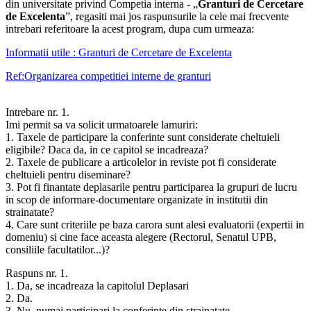
din universitate privind Competia interna - „
Granturi de Cercetare
de Excelenta
”, regasiti mai jos raspunsurile la cele mai frecvente
intrebari referitoare la acest program, dupa cum urmeaza:
Informatii utile : Granturi de Cercetare de Excelenta
Ref:Organizarea competitiei interne de granturi
Intrebare nr. 1.
Imi permit sa va solicit urmatoarele lamuriri:
1. Taxele de participare la conferinte sunt considerate cheltuieli
eligibile? Daca da, in ce capitol se incadreaza?
2. Taxele de publicare a articolelor in reviste pot fi considerate
cheltuieli pentru diseminare?
3. Pot fi finantate deplasarile pentru participarea la grupuri de lucru
in scop de informare-documentare organizate in institutii din
strainatate?
4. Care sunt criteriile pe baza carora sunt alesi evaluatorii (expertii in
domeniu) si cine face aceasta alegere (Rectorul, Senatul UPB,
consiliile facultatilor...)?
Raspuns nr. 1.
1. Da, se incadreaza la capitolul Deplasari
2. Da.
3. Nu, numai participari la conferinte din strainatate.