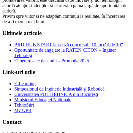
promovarea valorii, este deschisă către inovare și noi tehnologii,
acordă atenție studenților și le oferă o gamă largă de oportunități de
carieră.
Privim spre viitor și ne adaptăm continuu la realitate, în încercarea
de a fi mereu mai buni.
Ultimele articole
BRD HUB START lansează concursul „10 lucrări de 10”
Oportunitate de angajare la RATEN CITON – Inginer
Tehnolog
Eliberare acte de studii – Promoția 2025
Link-uri utile
E-Learning
Simpozionul de Inginerie Industrială și Robotică
Universitatea POLITEHNICA din București
Ministerul Educației Naționale
TehnoStiri
My UPB
Contact