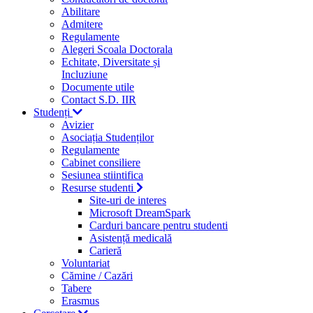
Abilitare
Admitere
Regulamente
Alegeri Scoala Doctorala
Echitate, Diversitate și
Incluziune
Documente utile
Contact S.D. IIR
Studenți
Avizier
Asociația Studenților
Regulamente
Cabinet consiliere
Sesiunea stiintifica
Resurse studenti
Site-uri de interes
Microsoft DreamSpark
Carduri bancare pentru studenti
Asistență medicală
Carieră
Voluntariat
Cămine / Cazări
Tabere
Erasmus