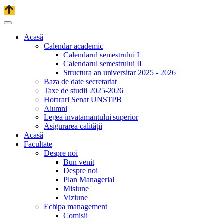
Acasă
Calendar academic
Calendarul semestrului I
Calendarul semestrului II
Structura an universitar 2025 - 2026
Baza de date secretariat
Taxe de studii 2025-2026
Hotarari Senat UNSTPB
Alumni
Legea invatamantului superior
Asigurarea calității
Acasă
Facultate
Despre noi
Bun venit
Despre noi
Plan Managerial
Misiune
Viziune
Echipa management
Comisii