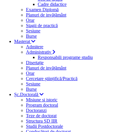
Cadre didactice
Examen Diplomă
Planuri de invățământ
Orar
Stagii de practică
Sesiune
Burse
Masterat
Admitere
Administrativ
Responsabili programe studiu
Disertație
Planuri de invățământ
Orar
Cercetare științifică/Practică
Sesiune
Burse
Șc.Doctorală
Misiune si istoric
Program doctoral
Doctoranzi
Teze de doctorat
Structura SD IIR
Studii Postdoctorale
Conducători de doctorat