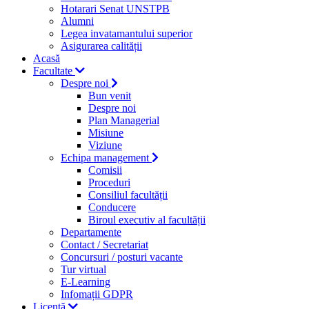
Hotarari Senat UNSTPB
Alumni
Legea invatamantului superior
Asigurarea calității
Acasă
Facultate
Despre noi
Bun venit
Despre noi
Plan Managerial
Misiune
Viziune
Echipa management
Comisii
Proceduri
Consiliul facultății
Conducere
Biroul executiv al facultății
Departamente
Contact / Secretariat
Concursuri / posturi vacante
Tur virtual
E-Learning
Infomații GDPR
Licență