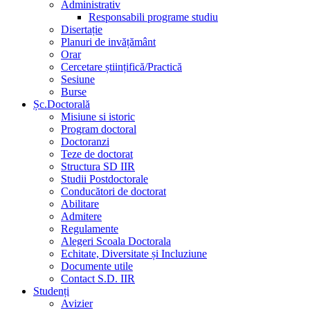
Administrativ
Responsabili programe studiu
Disertație
Planuri de invățământ
Orar
Cercetare științifică/Practică
Sesiune
Burse
Șc.Doctorală
Misiune si istoric
Program doctoral
Doctoranzi
Teze de doctorat
Structura SD IIR
Studii Postdoctorale
Conducători de doctorat
Abilitare
Admitere
Regulamente
Alegeri Scoala Doctorala
Echitate, Diversitate și Incluziune
Documente utile
Contact S.D. IIR
Studenți
Avizier