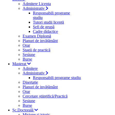
Admitere Licenta
Administrativ
Responsabili programe
studiu
Tutori studii licență
Şefi de grupă
Cadre didactice
Examen Diplomă
Planuri de invățământ
Orar
Stagii de practică
Sesiune
Burse
Masterat
Admitere
Administrativ
Responsabili programe studiu
Disertație
Planuri de invățământ
Orar
Cercetare științifică/Practică
Sesiune
Burse
Șc.Doctorală
Misiune si istoric