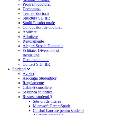
Program doctoral
Doctoranzi
Teze de doctorat
Structura SD IIR
Studii Postdoctorale
Conducători de doctorat
Abilitare
Admitere
Regulamente
Alegeri Scoala Doctorala
Echitate, Diversitate și
Incluziune
Documente utile
Contact S.D. IIR
Studenți
Avizier
Asociația Studenților
Regulamente
Cabinet consiliere
Sesiunea stiintifica
Resurse studenti
Site-uri de interes
Microsoft DreamSpark
Carduri bancare pentru studenti