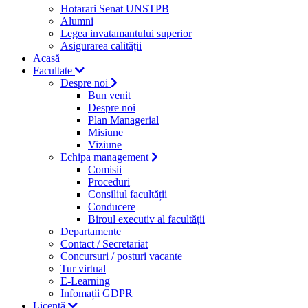
Hotarari Senat UNSTPB
Alumni
Legea invatamantului superior
Asigurarea calității
Acasă
Facultate
Despre noi
Bun venit
Despre noi
Plan Managerial
Misiune
Viziune
Echipa management
Comisii
Proceduri
Consiliul facultății
Conducere
Biroul executiv al facultății
Departamente
Contact / Secretariat
Concursuri / posturi vacante
Tur virtual
E-Learning
Infomații GDPR
Licență