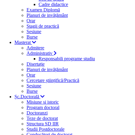
Cadre didactice
Examen Diplomă
Planuri de invățământ
Orar
Stagii de practică
Sesiune
Burse
Masterat
Admitere
Administrativ
Responsabili programe studiu
Disertație
Planuri de invățământ
Orar
Cercetare științifică/Practică
Sesiune
Burse
Șc.Doctorală
Misiune si istoric
Program doctoral
Doctoranzi
Teze de doctorat
Structura SD IIR
Studii Postdoctorale
Conducători de doctorat