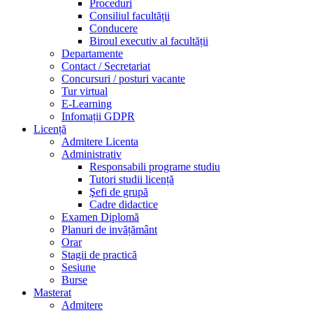
Proceduri
Consiliul facultății
Conducere
Biroul executiv al facultății
Departamente
Contact / Secretariat
Concursuri / posturi vacante
Tur virtual
E-Learning
Infomații GDPR
Licență
Admitere Licenta
Administrativ
Responsabili programe studiu
Tutori studii licență
Şefi de grupă
Cadre didactice
Examen Diplomă
Planuri de invățământ
Orar
Stagii de practică
Sesiune
Burse
Masterat
Admitere