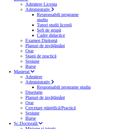
Admitere Licenta
Administrativ
Responsabili programe
studiu
Tutori studii licență
Şefi de grupă
Cadre didactice
Examen Diplomă
Planuri de invățământ
Orar
Stagii de practică
Sesiune
Burse
Masterat
Admitere
Administrativ
Responsabili programe studiu
Disertație
Planuri de invățământ
Orar
Cercetare științifică/Practică
Sesiune
Burse
Șc.Doctorală
Misiune si istoric