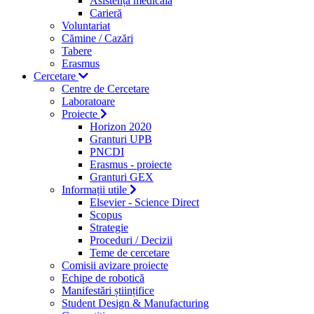
Asistență medicală
Carieră
Voluntariat
Cămine / Cazări
Tabere
Erasmus
Cercetare
Centre de Cercetare
Laboratoare
Proiecte
Horizon 2020
Granturi UPB
PNCDI
Erasmus - proiecte
Granturi GEX
Informații utile
Elsevier - Science Direct
Scopus
Strategie
Proceduri / Decizii
Teme de cercetare
Comisii avizare proiecte
Echipe de robotică
Manifestări științifice
Student Design & Manufacturing