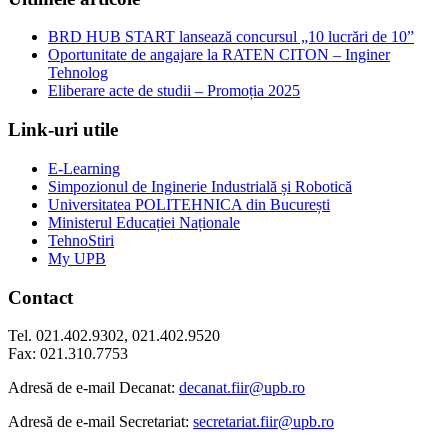
BRD HUB START lansează concursul „10 lucrări de 10”
Oportunitate de angajare la RATEN CITON – Inginer
Tehnolog
Eliberare acte de studii – Promoția 2025
Link-uri utile
E-Learning
Simpozionul de Inginerie Industrială și Robotică
Universitatea POLITEHNICA din București
Ministerul Educației Naționale
TehnoStiri
My UPB
Contact
Tel. 021.402.9302, 021.402.9520
Fax: 021.310.7753
Adresă de e-mail Decanat:
decanat.fiir@upb.ro
Adresă de e-mail Secretariat:
secretariat.fiir@upb.ro