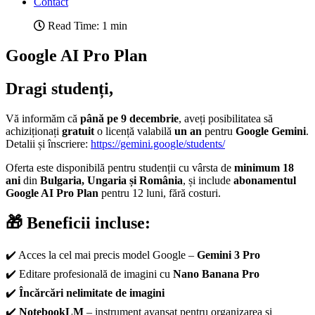
Contact
Read Time: 1 min
Google AI Pro Plan
Dragi studenți,
Vă informăm că
până pe 9 decembrie
, aveți posibilitatea să
achiziționați
gratuit
o licență valabilă
un an
pentru
Google Gemini
.
Detalii și înscriere:
https://gemini.google/students/
Oferta este disponibilă pentru studenții cu vârsta de
minimum 18
ani
din
Bulgaria, Ungaria și România
, și include
abonamentul
Google AI Pro Plan
pentru 12 luni, fără costuri.
🎁 Beneficii incluse:
✔️ Acces la cel mai precis model Google –
Gemini 3 Pro
✔️ Editare profesională de imagini cu
Nano Banana Pro
✔️
Încărcări nelimitate de imagini
✔️
NotebookLM
– instrument avansat pentru organizarea și