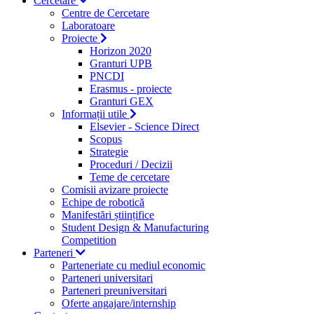
Cercetare
Centre de Cercetare
Laboratoare
Proiecte
Horizon 2020
Granturi UPB
PNCDI
Erasmus - proiecte
Granturi GEX
Informații utile
Elsevier - Science Direct
Scopus
Strategie
Proceduri / Decizii
Teme de cercetare
Comisii avizare proiecte
Echipe de robotică
Manifestări științifice
Student Design & Manufacturing
Competition
Parteneri
Parteneriate cu mediul economic
Parteneri universitari
Parteneri preuniversitari
Oferte angajare/internship