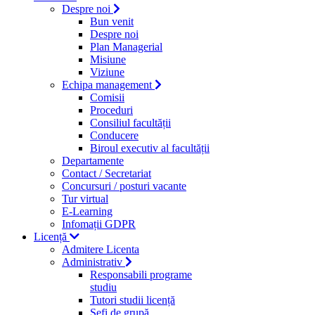
Despre noi
Bun venit
Despre noi
Plan Managerial
Misiune
Viziune
Echipa management
Comisii
Proceduri
Consiliul facultății
Conducere
Biroul executiv al facultății
Departamente
Contact / Secretariat
Concursuri / posturi vacante
Tur virtual
E-Learning
Infomații GDPR
Licență
Admitere Licenta
Administrativ
Responsabili programe
studiu
Tutori studii licență
Şefi de grupă