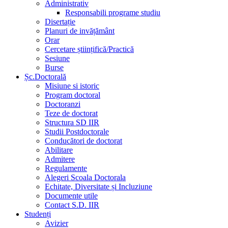
Administrativ
Responsabili programe studiu
Disertație
Planuri de invățământ
Orar
Cercetare științifică/Practică
Sesiune
Burse
Șc.Doctorală
Misiune si istoric
Program doctoral
Doctoranzi
Teze de doctorat
Structura SD IIR
Studii Postdoctorale
Conducători de doctorat
Abilitare
Admitere
Regulamente
Alegeri Scoala Doctorala
Echitate, Diversitate și Incluziune
Documente utile
Contact S.D. IIR
Studenți
Avizier