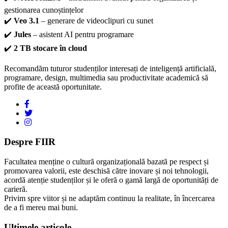
gestionarea cunoștințelor
✔️
Veo 3.1
– generare de videoclipuri cu sunet
✔️
Jules
– asistent AI pentru programare
✔️
2 TB stocare în cloud
Recomandăm tuturor studenților interesați de inteligență artificială,
programare, design, multimedia sau productivitate academică să
profite de această oportunitate.
Despre FIIR
Facultatea menține o cultură organizațională bazată pe respect și
promovarea valorii, este deschisă către inovare și noi tehnologii,
acordă atenție studenților și le oferă o gamă largă de oportunități de
carieră.
Privim spre viitor și ne adaptăm continuu la realitate, în încercarea
de a fi mereu mai buni.
Ultimele articole