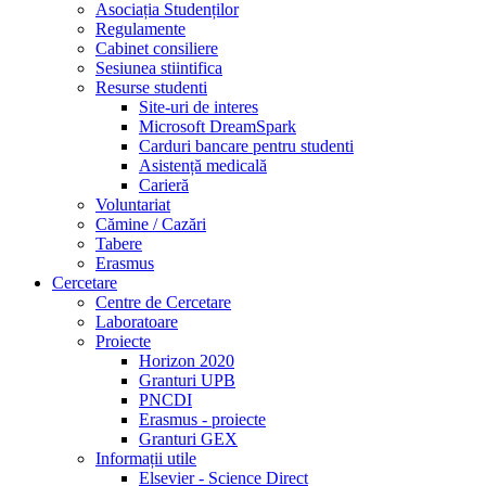
Asociația Studenților
Regulamente
Cabinet consiliere
Sesiunea stiintifica
Resurse studenti
Site-uri de interes
Microsoft DreamSpark
Carduri bancare pentru studenti
Asistență medicală
Carieră
Voluntariat
Cămine / Cazări
Tabere
Erasmus
Cercetare
Centre de Cercetare
Laboratoare
Proiecte
Horizon 2020
Granturi UPB
PNCDI
Erasmus - proiecte
Granturi GEX
Informații utile
Elsevier - Science Direct