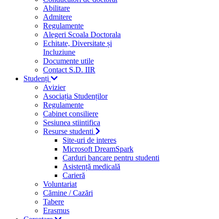
Abilitare
Admitere
Regulamente
Alegeri Scoala Doctorala
Echitate, Diversitate și
Incluziune
Documente utile
Contact S.D. IIR
Studenți
Avizier
Asociația Studenților
Regulamente
Cabinet consiliere
Sesiunea stiintifica
Resurse studenti
Site-uri de interes
Microsoft DreamSpark
Carduri bancare pentru studenti
Asistență medicală
Carieră
Voluntariat
Cămine / Cazări
Tabere
Erasmus