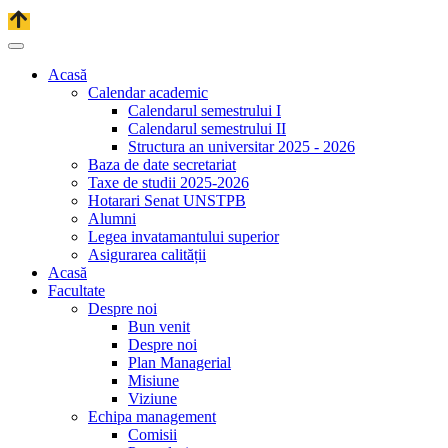
Acasă
Calendar academic
Calendarul semestrului I
Calendarul semestrului II
Structura an universitar 2025 - 2026
Baza de date secretariat
Taxe de studii 2025-2026
Hotarari Senat UNSTPB
Alumni
Legea invatamantului superior
Asigurarea calității
Acasă
Facultate
Despre noi
Bun venit
Despre noi
Plan Managerial
Misiune
Viziune
Echipa management
Comisii