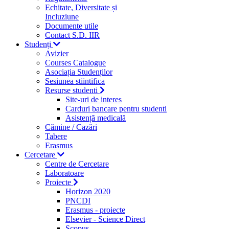
Echitate, Diversitate și
Incluziune
Documente utile
Contact S.D. IIR
Studenți
Avizier
Courses Catalogue
Asociația Studenților
Sesiunea stiintifica
Resurse studenti
Site-uri de interes
Carduri bancare pentru studenti
Asistență medicală
Cămine / Cazări
Tabere
Erasmus
Cercetare
Centre de Cercetare
Laboratoare
Proiecte
Horizon 2020
PNCDI
Erasmus - proiecte
Elsevier - Science Direct
Scopus