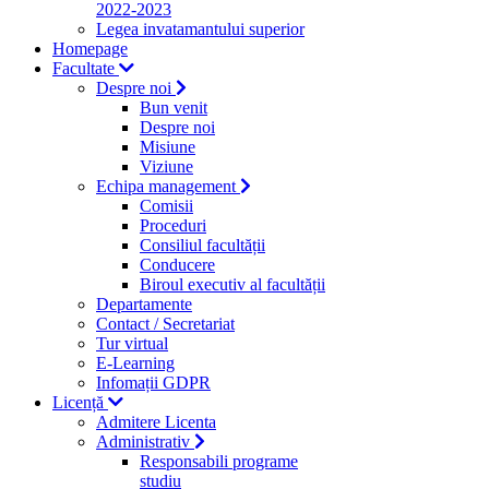
2022-2023
Legea invatamantului superior
Homepage
Facultate
Despre noi
Bun venit
Despre noi
Misiune
Viziune
Echipa management
Comisii
Proceduri
Consiliul facultății
Conducere
Biroul executiv al facultății
Departamente
Contact / Secretariat
Tur virtual
E-Learning
Infomații GDPR
Licență
Admitere Licenta
Administrativ
Responsabili programe
studiu