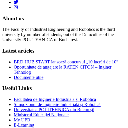
About us
The Faculty of Industrial Engineering and Robotics is the third
university by number of students, out of the 15 faculties of the
University POLITEHNICA of Bucharest.
Latest articles
BRD HUB START lansează concursul „10 lucrări de 10”
Oportunitate de angajare la RATEN CITON – Inginer
Tehnolog
Documente utile
Useful Links
Facultatea de Inginerie Industrială și Robotică
Simpozionul de Inginerie Industrială și Robotică
Universitatea POLITEHNICA din București
Ministerul Educației Naționale
My UPB
E-Learning