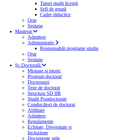
Tutori studii licență
Şefi de grupă
Cadre didactice
Orar
Sesiune
Masterat
Admitere
Administrativ
Responsabili programe studiu
Orar
Sesiune
Șc.Doctorală
Misiune si istoric
Program doctoral
Doctoranzi
Teze de doctorat
Structura SD IIR
Studii Postdoctorale
Conducători de doctorat
Abilitare
Admitere
Regulamente
Echitate, Diversitate și
Incluziune
Documente utile