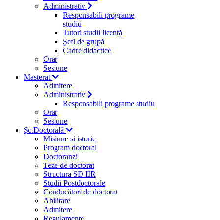
Administrativ
Responsabili programe
studiu
Tutori studii licență
Şefi de grupă
Cadre didactice
Orar
Sesiune
Masterat
Admitere
Administrativ
Responsabili programe studiu
Orar
Sesiune
Șc.Doctorală
Misiune si istoric
Program doctoral
Doctoranzi
Teze de doctorat
Structura SD IIR
Studii Postdoctorale
Conducători de doctorat
Abilitare
Admitere
Regulamente