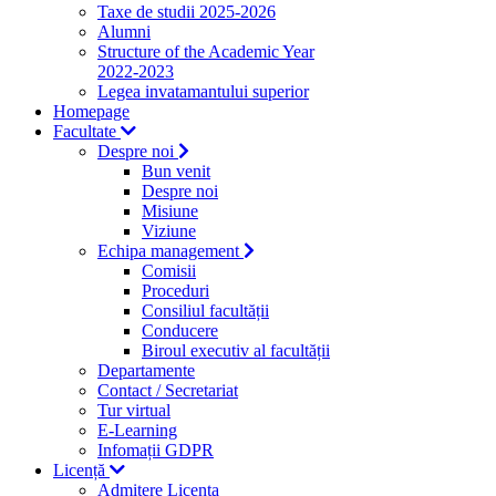
Taxe de studii 2025-2026
Alumni
Structure of the Academic Year
2022-2023
Legea invatamantului superior
Homepage
Facultate
Despre noi
Bun venit
Despre noi
Misiune
Viziune
Echipa management
Comisii
Proceduri
Consiliul facultății
Conducere
Biroul executiv al facultății
Departamente
Contact / Secretariat
Tur virtual
E-Learning
Infomații GDPR
Licență
Admitere Licenta