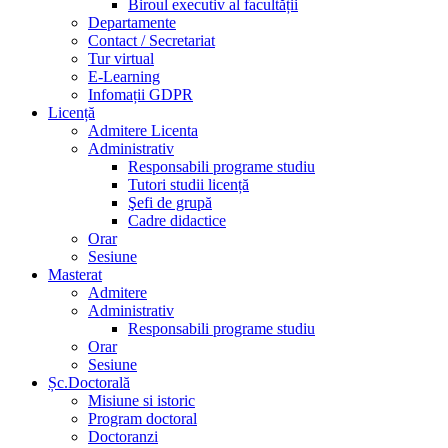
Biroul executiv al facultății
Departamente
Contact / Secretariat
Tur virtual
E-Learning
Infomații GDPR
Licență
Admitere Licenta
Administrativ
Responsabili programe studiu
Tutori studii licență
Şefi de grupă
Cadre didactice
Orar
Sesiune
Masterat
Admitere
Administrativ
Responsabili programe studiu
Orar
Sesiune
Șc.Doctorală
Misiune si istoric
Program doctoral
Doctoranzi