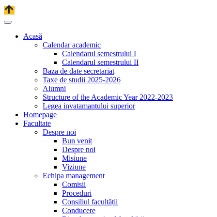
Acasă
Calendar academic
Calendarul semestrului I
Calendarul semestrului II
Baza de date secretariat
Taxe de studii 2025-2026
Alumni
Structure of the Academic Year 2022-2023
Legea invatamantului superior
Homepage
Facultate
Despre noi
Bun venit
Despre noi
Misiune
Viziune
Echipa management
Comisii
Proceduri
Consiliul facultății
Conducere