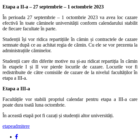
Etapa a II-a – 27 septembrie – 1 octombrie 2023
În perioada 27 septembrie – 1 octombrie 2023 va avea loc cazare
efectivă în toate căminele universității conform calendarului stabilit
de fiecare facultate în parte.
Studenții își vor ridica repartițiile în cămin și contractele de cazare
semnate după ce au achitat regia de cămin. Cu ele se vor prezenta la
administrațiile căminelor.
Studenții care din diferite motive nu și-au ridicat repartiția în cămin
în etapele I și II vor pierde locurile de cazare. Locurile vor fi
redistribuite de către comisiile de cazare de la nivelul facultăților în
etapa a III-a.
Etapa a III-a
Facultățile vor stabili propriul calendar pentru etapa a III-a care
poate dura toată luna octombrie.
În această etapă pot fi cazați și studenții altor universități.
etapeadmitere