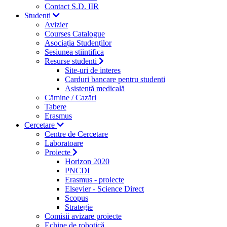
Contact S.D. IIR
Studenți
Avizier
Courses Catalogue
Asociația Studenților
Sesiunea stiintifica
Resurse studenti
Site-uri de interes
Carduri bancare pentru studenti
Asistență medicală
Cămine / Cazări
Tabere
Erasmus
Cercetare
Centre de Cercetare
Laboratoare
Proiecte
Horizon 2020
PNCDI
Erasmus - proiecte
Elsevier - Science Direct
Scopus
Strategie
Comisii avizare proiecte
Echipe de robotică