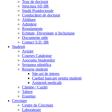
Teze de doctorat
Structura SD IIR
Studii Postdoctorale
Conducători de doctorat
Abilitare
Admitere
Regulamente
Echitate, Diversitate și Incluziune
Documente utile
Contact S.D. IIR
Studenți
Avizier
Courses Catalogue
Asociația Studenților
Sesiunea stiintifica
Resurse studenti
Site-uri de interes
Carduri bancare pentru studenti
Asistență medicală
Cămine / Cazări
Tabere
Erasmus
Cercetare
Centre de Cercetare
Laboratoare