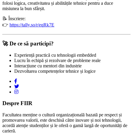
folosi logica, creativitatea și abilitățile tehnice pentru a duce
misiunea la bun sfârșit.
📝 Înscriere:
👉
https://tally.so/r/eqRk7E
🚀 De ce să participi?
Experiență practică cu tehnologii embedded
Lucru în echipă și rezolvare de probleme reale
Interacțiune cu mentori din industrie
Dezvoltarea competențelor tehnice și logice
Despre FIIR
Facultatea menține o cultură organizațională bazată pe respect și
promovarea valorii, este deschisă către inovare și noi tehnologii,
acordă atenție studenților și le oferă o gamă largă de oportunități de
carieră.