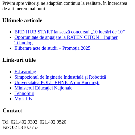
Privim spre viitor și ne adaptăm continuu la realitate, în încercarea
de a fi mereu mai buni.
Ultimele articole
BRD HUB START lansează concursul „10 lucrări de 10”
Oportunitate de angajare la RATEN CITON – Inginer
Tehnolog
Eliberare acte de studii – Promoția 2025
Link-uri utile
E-Learning
Simpozionul de Inginerie Industrială și Robotică
Universitatea POLITEHNICA din București
Ministerul Educației Naționale
TehnoStiri
My UPB
Contact
Tel. 021.402.9302, 021.402.9520
Fax: 021.310.7753