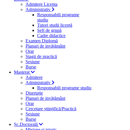
Admitere Licenta
Administrativ
Responsabili programe
studiu
Tutori studii licență
Şefi de grupă
Cadre didactice
Examen Diplomă
Planuri de invățământ
Orar
Stagii de practică
Sesiune
Burse
Masterat
Admitere
Administrativ
Responsabili programe studiu
Disertație
Planuri de invățământ
Orar
Cercetare științifică/Practică
Sesiune
Burse
Șc.Doctorală
Misiune si istoric