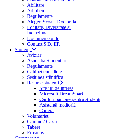
Abilitare
Admitere
Regulamente
Alegeri Scoala Doctorala
Echitate, Diversitate și
Incluziune
Documente utile
Contact S.D. IIR
Studenți
Avizier
Asociația Studenților
Regulamente
Cabinet consiliere
Sesiunea stiintifica
Resurse studenti
Site-uri de interes
Microsoft DreamSpark
Carduri bancare pentru studenti
Asistență medicală
Carieră
Voluntariat
Cămine / Cazări
Tabere
Erasmus