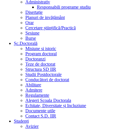
Administrativ
Responsabili programe studiu
Disertație
Planuri de invățământ
Orar
Cercetare științifică/Practică
Sesiune
Burse
Șc.Doctorală
Misiune si istoric
Program doctoral
Doctoranzi
Teze de doctorat
Structura SD IIR
Studii Postdoctorale
Conducători de doctorat
Abilitare
Admitere
Regulamente
Alegeri Scoala Doctorala
Echitate, Diversitate și Incluziune
Documente utile
Contact S.D. IIR
Studenți
Avizier