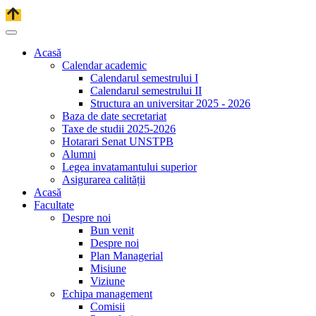
Acasă
Calendar academic
Calendarul semestrului I
Calendarul semestrului II
Structura an universitar 2025 - 2026
Baza de date secretariat
Taxe de studii 2025-2026
Hotarari Senat UNSTPB
Alumni
Legea invatamantului superior
Asigurarea calității
Acasă
Facultate
Despre noi
Bun venit
Despre noi
Plan Managerial
Misiune
Viziune
Echipa management
Comisii