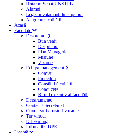
Hotarari Senat UNSTPB
Alumni
Legea invatamantului superior
Asigurarea calității
Acasă
Facultate
Despre noi
Bun venit
Despre noi
Plan Managerial
Misiune
Viziune
Echipa management
Comisii
Proceduri
Consiliul facultății
Conducere
Biroul executiv al facultății
Departamente
Contact / Secretariat
Concursuri / posturi vacante
Tur virtual
E-Learning
Infomații GDPR
Licență