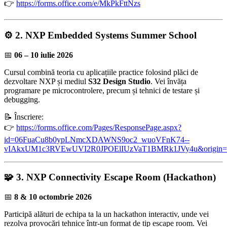
👉
https://forms.office.com/e/MkPkFttNzs
⚙️ 2. NXP Embedded Systems Summer School
📅
06 – 10 iulie 2026
Cursul combină teoria cu aplicațiile practice folosind plăci de
dezvoltare NXP și mediul
S32 Design Studio
. Vei învăța
programare pe microcontrolere, precum și tehnici de testare și
debugging.
📝 Înscriere:
👉
https://forms.office.com/Pages/ResponsePage.aspx?
id=06FuaCu8b0ypLNmcXDAWNS9oc2_wuoVFnK74--
vIAkxUM1c3RVEwUVI2R0JPOElIUzVaT1BMRk1JVy4u&origin
🧩 3. NXP Connectivity Escape Room (Hackathon)
📅
8 & 10 octombrie 2026
Participă alături de echipa ta la un hackathon interactiv, unde vei
rezolva provocări tehnice într-un format de tip escape room. Vei