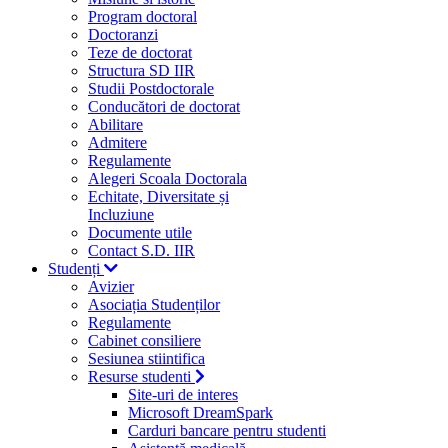
Program doctoral
Doctoranzi
Teze de doctorat
Structura SD IIR
Studii Postdoctorale
Conducători de doctorat
Abilitare
Admitere
Regulamente
Alegeri Scoala Doctorala
Echitate, Diversitate și
Incluziune
Documente utile
Contact S.D. IIR
Studenți
Avizier
Asociația Studenților
Regulamente
Cabinet consiliere
Sesiunea stiintifica
Resurse studenti
Site-uri de interes
Microsoft DreamSpark
Carduri bancare pentru studenti