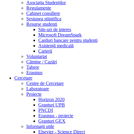
Asociația Studenților
Regulamente
Cabinet consiliere
Sesiunea stiintifica
Resurse studenti
Site-uri de interes
Microsoft DreamSpark
Carduri bancare pentru studenti
Asistență medicală
Carieră
Voluntariat
Cămine / Cazări
Tabere
Erasmus
Cercetare
Centre de Cercetare
Laboratoare
Proiecte
Horizon 2020
Granturi UPB
PNCDI
Erasmus - proiecte
Granturi GEX
Informații utile
Elsevier - Science Direct