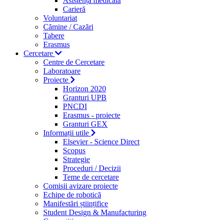
Asistență medicală
Carieră
Voluntariat
Cămine / Cazări
Tabere
Erasmus
Cercetare
Centre de Cercetare
Laboratoare
Proiecte
Horizon 2020
Granturi UPB
PNCDI
Erasmus - proiecte
Granturi GEX
Informații utile
Elsevier - Science Direct
Scopus
Strategie
Proceduri / Decizii
Teme de cercetare
Comisii avizare proiecte
Echipe de robotică
Manifestări științifice
Student Design & Manufacturing