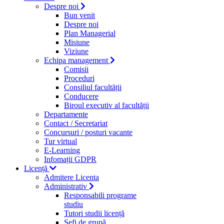
Despre noi
Bun venit
Despre noi
Plan Managerial
Misiune
Viziune
Echipa management
Comisii
Proceduri
Consiliul facultății
Conducere
Biroul executiv al facultății
Departamente
Contact / Secretariat
Concursuri / posturi vacante
Tur virtual
E-Learning
Infomații GDPR
Licență
Admitere Licenta
Administrativ
Responsabili programe
studiu
Tutori studii licență
Şefi de grupă