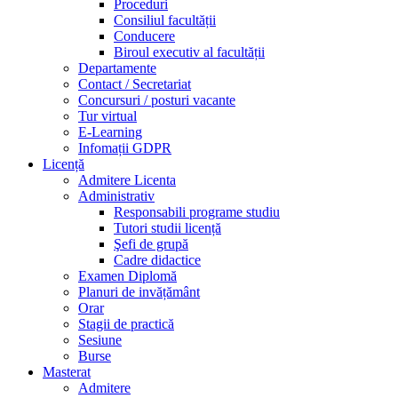
Proceduri
Consiliul facultății
Conducere
Biroul executiv al facultății
Departamente
Contact / Secretariat
Concursuri / posturi vacante
Tur virtual
E-Learning
Infomații GDPR
Licență
Admitere Licenta
Administrativ
Responsabili programe studiu
Tutori studii licență
Şefi de grupă
Cadre didactice
Examen Diplomă
Planuri de invățământ
Orar
Stagii de practică
Sesiune
Burse
Masterat
Admitere