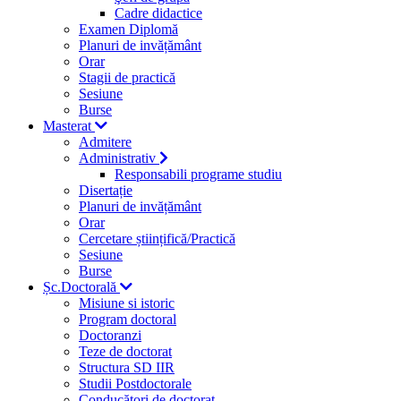
Cadre didactice
Examen Diplomă
Planuri de invățământ
Orar
Stagii de practică
Sesiune
Burse
Masterat
Admitere
Administrativ
Responsabili programe studiu
Disertație
Planuri de invățământ
Orar
Cercetare științifică/Practică
Sesiune
Burse
Șc.Doctorală
Misiune si istoric
Program doctoral
Doctoranzi
Teze de doctorat
Structura SD IIR
Studii Postdoctorale
Conducători de doctorat