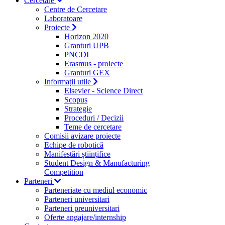
Cercetare
Centre de Cercetare
Laboratoare
Proiecte
Horizon 2020
Granturi UPB
PNCDI
Erasmus - proiecte
Granturi GEX
Informații utile
Elsevier - Science Direct
Scopus
Strategie
Proceduri / Decizii
Teme de cercetare
Comisii avizare proiecte
Echipe de robotică
Manifestări științifice
Student Design & Manufacturing
Competition
Parteneri
Parteneriate cu mediul economic
Parteneri universitari
Parteneri preuniversitari
Oferte angajare/internship