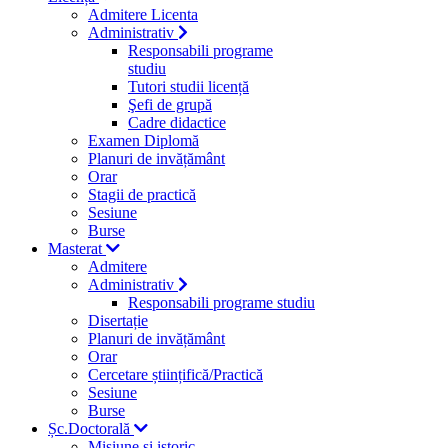
Admitere Licenta
Administrativ
Responsabili programe
studiu
Tutori studii licență
Şefi de grupă
Cadre didactice
Examen Diplomă
Planuri de invățământ
Orar
Stagii de practică
Sesiune
Burse
Masterat
Admitere
Administrativ
Responsabili programe studiu
Disertație
Planuri de invățământ
Orar
Cercetare științifică/Practică
Sesiune
Burse
Șc.Doctorală
Misiune si istoric