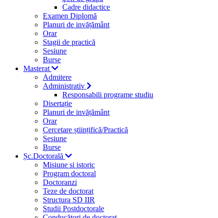
Cadre didactice
Examen Diplomă
Planuri de invățământ
Orar
Stagii de practică
Sesiune
Burse
Masterat
Admitere
Administrativ
Responsabili programe studiu
Disertație
Planuri de invățământ
Orar
Cercetare științifică/Practică
Sesiune
Burse
Șc.Doctorală
Misiune si istoric
Program doctoral
Doctoranzi
Teze de doctorat
Structura SD IIR
Studii Postdoctorale
Conducători de doctorat