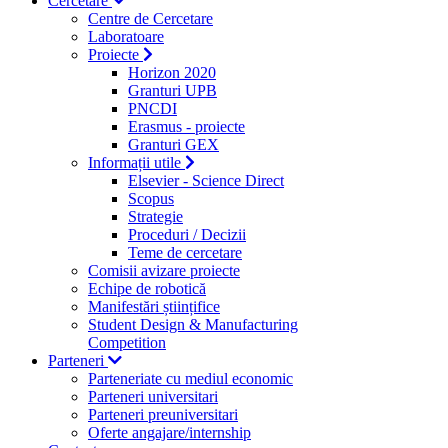
Cercetare
Centre de Cercetare
Laboratoare
Proiecte
Horizon 2020
Granturi UPB
PNCDI
Erasmus - proiecte
Granturi GEX
Informații utile
Elsevier - Science Direct
Scopus
Strategie
Proceduri / Decizii
Teme de cercetare
Comisii avizare proiecte
Echipe de robotică
Manifestări științifice
Student Design & Manufacturing
Competition
Parteneri
Parteneriate cu mediul economic
Parteneri universitari
Parteneri preuniversitari
Oferte angajare/internship