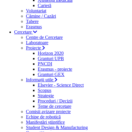
Asistență medicală
Carieră
Voluntariat
Cămine / Cazări
Tabere
Erasmus
Cercetare
Centre de Cercetare
Laboratoare
Proiecte
Horizon 2020
Granturi UPB
PNCDI
Erasmus - proiecte
Granturi GEX
Informații utile
Elsevier - Science Direct
Scopus
Strategie
Proceduri / Decizii
Teme de cercetare
Comisii avizare proiecte
Echipe de robotică
Manifestări științifice
Student Design & Manufacturing