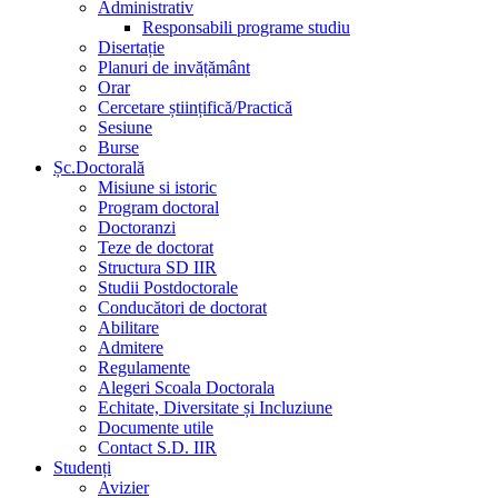
Administrativ
Responsabili programe studiu
Disertație
Planuri de invățământ
Orar
Cercetare științifică/Practică
Sesiune
Burse
Șc.Doctorală
Misiune si istoric
Program doctoral
Doctoranzi
Teze de doctorat
Structura SD IIR
Studii Postdoctorale
Conducători de doctorat
Abilitare
Admitere
Regulamente
Alegeri Scoala Doctorala
Echitate, Diversitate și Incluziune
Documente utile
Contact S.D. IIR
Studenți
Avizier