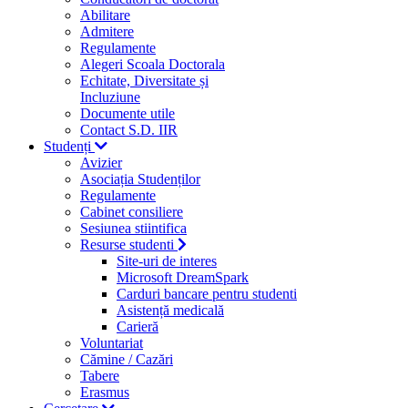
Abilitare
Admitere
Regulamente
Alegeri Scoala Doctorala
Echitate, Diversitate și
Incluziune
Documente utile
Contact S.D. IIR
Studenți
Avizier
Asociația Studenților
Regulamente
Cabinet consiliere
Sesiunea stiintifica
Resurse studenti
Site-uri de interes
Microsoft DreamSpark
Carduri bancare pentru studenti
Asistență medicală
Carieră
Voluntariat
Cămine / Cazări
Tabere
Erasmus