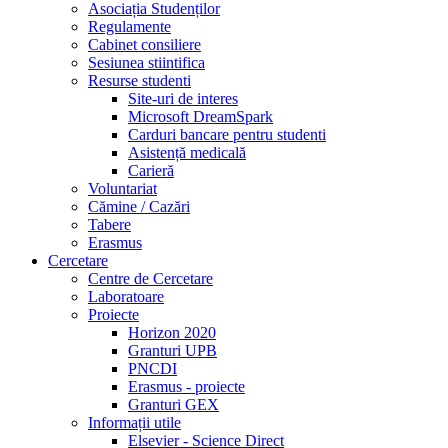
Asociația Studenților
Regulamente
Cabinet consiliere
Sesiunea stiintifica
Resurse studenti
Site-uri de interes
Microsoft DreamSpark
Carduri bancare pentru studenti
Asistență medicală
Carieră
Voluntariat
Cămine / Cazări
Tabere
Erasmus
Cercetare
Centre de Cercetare
Laboratoare
Proiecte
Horizon 2020
Granturi UPB
PNCDI
Erasmus - proiecte
Granturi GEX
Informații utile
Elsevier - Science Direct