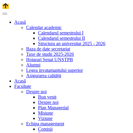
Acasă
Calendar academic
Calendarul semestrului I
Calendarul semestrului II
Structura an universitar 2025 - 2026
Baza de date secretariat
Taxe de studii 2025-2026
Hotarari Senat UNSTPB
Alumni
Legea invatamantului superior
Asigurarea calității
Acasă
Facultate
Despre noi
Bun venit
Despre noi
Plan Managerial
Misiune
Viziune
Echipa management
Comisii