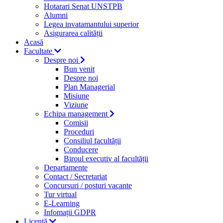
Hotarari Senat UNSTPB
Alumni
Legea invatamantului superior
Asigurarea calității
Acasă
Facultate
Despre noi
Bun venit
Despre noi
Plan Managerial
Misiune
Viziune
Echipa management
Comisii
Proceduri
Consiliul facultății
Conducere
Biroul executiv al facultății
Departamente
Contact / Secretariat
Concursuri / posturi vacante
Tur virtual
E-Learning
Infomații GDPR
Licență