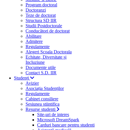
Program doctoral
Doctoranzi
Teze de doctorat
Structura SD IIR
Studii Postdoctorale
Conducători de doctorat
Abilitare
Admitere
Regulamente
Alegeri Scoala Doctorala
Echitate, Diversitate și
Incluziune
Documente utile
Contact S.D. IIR
Studenți
Avizier
Asociația Studenților
Regulamente
Cabinet consiliere
Sesiunea stiintifica
Resurse studenti
Site-uri de interes
Microsoft DreamSpark
Carduri bancare pentru studenti