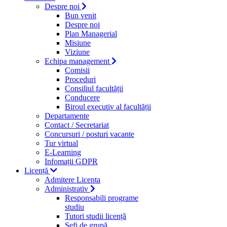
Despre noi
Bun venit
Despre noi
Plan Managerial
Misiune
Viziune
Echipa management
Comisii
Proceduri
Consiliul facultății
Conducere
Biroul executiv al facultății
Departamente
Contact / Secretariat
Concursuri / posturi vacante
Tur virtual
E-Learning
Infomații GDPR
Licență
Admitere Licenta
Administrativ
Responsabili programe
studiu
Tutori studii licență
Şefi de grupă