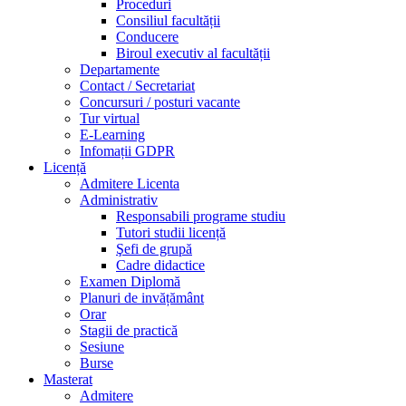
Proceduri
Consiliul facultății
Conducere
Biroul executiv al facultății
Departamente
Contact / Secretariat
Concursuri / posturi vacante
Tur virtual
E-Learning
Infomații GDPR
Licență
Admitere Licenta
Administrativ
Responsabili programe studiu
Tutori studii licență
Şefi de grupă
Cadre didactice
Examen Diplomă
Planuri de invățământ
Orar
Stagii de practică
Sesiune
Burse
Masterat
Admitere